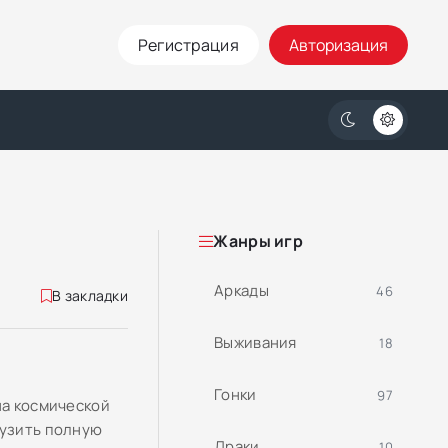
Регистрация
Авторизация
Жанры игр
Аркады
46
В закладки
Выживания
18
Гонки
97
на космической
рузить полную
Драки
10