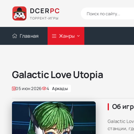
DCER
PC
ТОРРЕНТ-ИГРЫ
Главная
Жанры
Galactic Love Utopia
05 июн 2026
4
Аркады
Об иг
Galactic L
станции, г