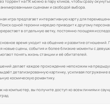
з торрент на ПК можно в пару кликов, чтобы сразу окунуть
с анимированными сценами и свободой выбора.
ьная игра предлагает интерактивную карту для перемещен
 Поиск одной героини нередко приводит к другому персона
ерерастает в отдельную ветку, постоянно поощряя исследо
основное время уходит на общение и развитие отношений.
я новые сцены, события и более близкие моменты с девушк
могают понять жизнь станции и её обитателей.
шений делает каждое прохождение непохожим на предыду
выдаёт детализированную картинку, усиливая погружение в
ьную космическую романтику.
к на компьютер, вы получите доступ ко всем линиям и саун
град.