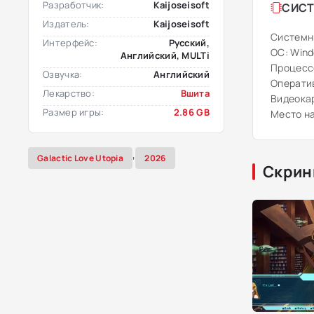
Разработчик:
Kaijoseisoft
СИСТ
Издатель:
Kaijoseisoft
Системн
Интерфейс:
Русский,
ОС: Windo
Английский, MULTi
Процессо
Озвучка:
Английский
Оператив
Лекарство:
Вшита
Видеокар
Размер игры:
2.86 GB
Место на
,
Galactic Love Utopia
2026
Скрин