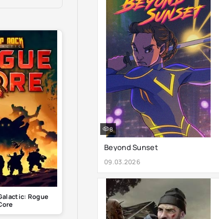
8
Beyond Sunset
09.03.2026
alactic: Rogue
Core