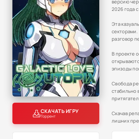
версию чере
2026 года 
Эта казуал
секторами.
разговор п
В проекте 
открываютс
эпизоды по
Свобода ре
стабильно 
притягател
СКАЧАТЬ ИГРУ
Скачав репа
Торрент
лишних пре