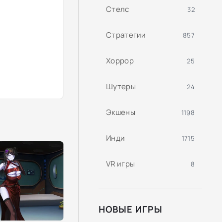
Стелс
32
Стратегии
857
Хоррор
25
Шутеры
24
Экшены
1198
Инди
1715
VR игры
8
НОВЫЕ ИГРЫ