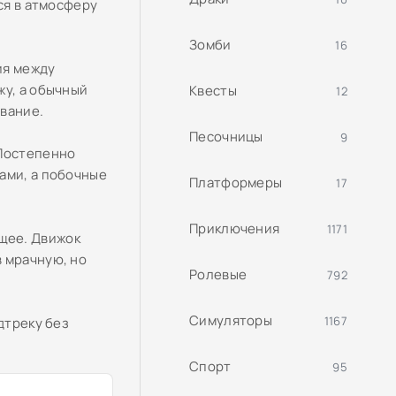
ся в атмосферу
Зомби
16
ия между
жу, а обычный
Квесты
12
вание.
Песочницы
9
 Постепенно
ами, а побочные
Платформеры
17
Приключения
1171
щее. Движок
 мрачную, но
Ролевые
792
Симуляторы
1167
дтреку без
Спорт
95