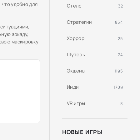
 что удобно для
Стелс
32
Стратегии
854
 ситуациями,
ьную аркаду,
Хоррор
25
свою маскировку
Шутеры
24
Экшены
1195
Инди
1709
VR игры
8
НОВЫЕ ИГРЫ