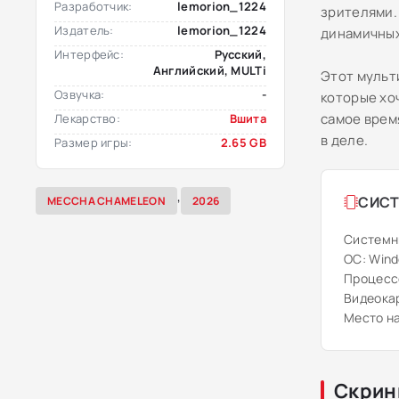
Разработчик:
lemorion_1224
зрителями.
Издатель:
lemorion_1224
динамичных
Интерфейс:
Русский,
Английский, MULTi
Этот мульт
Озвучка:
-
которые хо
самое врем
Лекарство:
Вшита
в деле.
Размер игры:
2.65 GB
,
СИСТ
MECCHA CHAMELEON
2026
Системн
ОС: Windo
Процессор
Видеокарт
Место на
Скрин