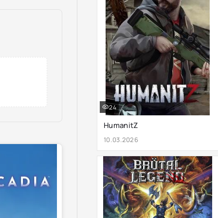
24
HumanitZ
10.03.2026