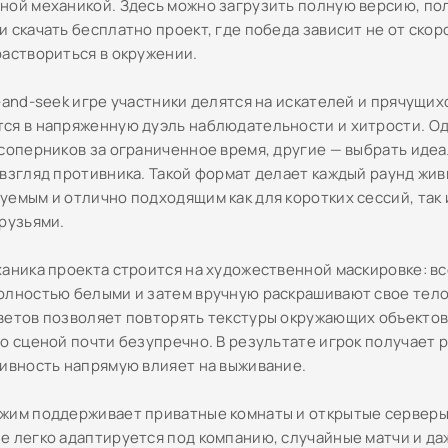
ной механикой. Здесь можно загрузить полную версию, пол
 скачать бесплатно проект, где победа зависит не от скоро
раствориться в окружении.
-and-seek игре участники делятся на искателей и прячущихс
ся в напряженную дуэль наблюдательности и хитрости. О
 соперников за ограниченное время, другие — выбрать ид
 взгляд противника. Такой формат делает каждый раунд жив
уемым и отлично подходящим как для коротких сессий, так 
друзьями.
ханика проекта строится на художественной маскировке: в
олностью белыми и затем вручную раскрашивают свое тело
ветов позволяет повторять текстуры окружающих объектов,
о сценой почти безупречно. В результате игрок получает р
тивность напрямую влияет на выживание.
жим поддерживает приватные комнаты и открытые серверы
е легко адаптируется под компанию, случайные матчи и да