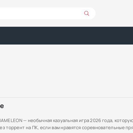
ре
MELEON — необычная казуальная игра 2026 года, которую
ез торрент на ПК, если вам нравятся соревновательные пря