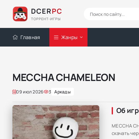
DCER
PC
ТОРРЕНТ-ИГРЫ
Главная
Жанры
MECCHA CHAMELEON
09 июл 2026
3
Аркады
Об иг
MECCHA CHA
скачать чер