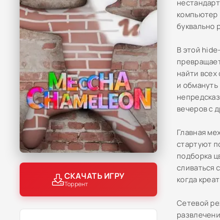
нестандарт
компьютер и
буквально 
В этой hide
превращает
найти всех
и обмануть
непредсказ
вечеров с 
Главная ме
стартуют п
подборка ц
сливаться с
СКАЧАТЬ ИГРУ
когда креа
Торрент
Сетевой ре
развлечени