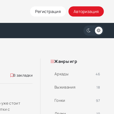
Регистрация
Авторизация
Жанры игр
Аркады
46
В закладки
Выживания
18
Гонки
97
 уже стоит
тки с
Драки
10