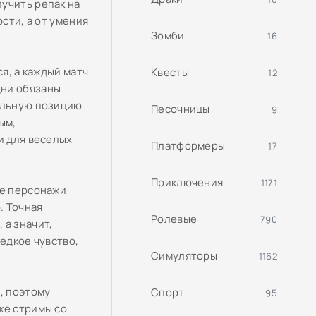
учить репак на
сти, а от умения
Зомби
16
я, а каждый матч
Квесты
12
дни обязаны
еальную позицию
Песочницы
9
ым,
и для веселых
Платформеры
17
Приключения
1171
се персонажи
. Точная
Ролевые
790
 а значит,
едкое чувство,
Симуляторы
1162
, поэтому
Спорт
95
же стримы со