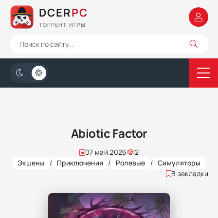
DCER
PC
ТОРРЕНТ-ИГРЫ
Abiotic Factor
07 май 2026
2
Экшены
/
Приключения
/
Ролевые
/
Симуляторы
В закладки