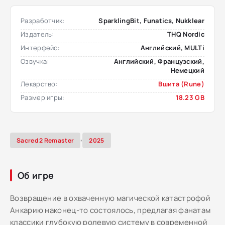
Разработчик:
SparklingBit, Funatics, Nukklear
Издатель:
THQ Nordic
Интерфейс:
Английский, MULTi
Озвучка:
Английский, Французский,
Немецкий
Лекарство:
Вшита (Rune)
Размер игры:
18.23 GB
,
Sacred 2 Remaster
2025
Об игре
Возвращение в охваченную магической катастрофой
Анкарию наконец-то состоялось, предлагая фанатам
классики глубокую ролевую систему в современной