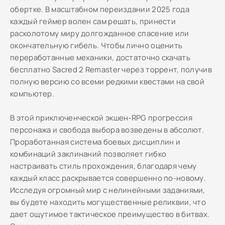
обертке. В масштабном переиздании 2025 года
каждый геймер волен сам решать, принести
расколотому миру долгожданное спасение или
окончательную гибель. Чтобы лично оценить
переработанные механики, достаточно скачать
бесплатно Sacred 2 Remaster через торрент, получив
полную версию со всеми редкими квестами на свой
компьютер.
В этой приключенческой экшен-RPG прогрессия
персонажа и свобода выбора возведены в абсолют.
Проработанная система боевых дисциплин и
комбинаций заклинаний позволяет гибко
настраивать стиль прохождения, благодаря чему
каждый класс раскрывается совершенно по-новому.
Исследуя огромный мир с нелинейными заданиями,
вы будете находить могущественные реликвии, что
дает ощутимое тактическое преимущество в битвах.