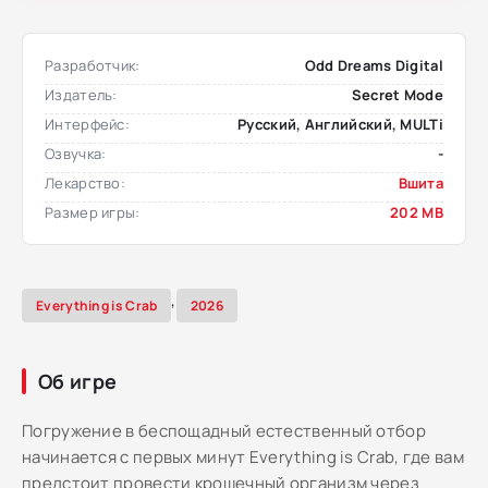
Разработчик:
Odd Dreams Digital
Издатель:
Secret Mode
Интерфейс:
Русский, Английский, MULTi
Озвучка:
-
Лекарство:
Вшита
Размер игры:
202 MB
,
Everything is Crab
2026
Об игре
Погружение в беспощадный естественный отбор
начинается с первых минут Everything is Crab, где вам
предстоит провести крошечный организм через