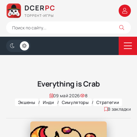
DCER
PC
ТОРРЕНТ-ИГРЫ
Everything is Crab
09 май 2026
8
Экшены
/
Инди
/
Симуляторы
/
Стратегии
В закладки