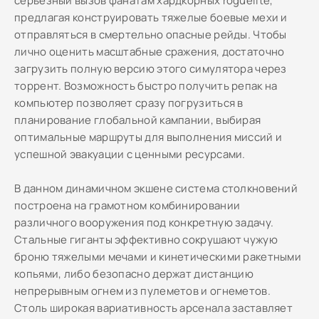
серьезный вызов фанатам хардкорных roguelite,
предлагая конструировать тяжелые боевые мехи и
отправляться в смертельно опасные рейды. Чтобы
лично оценить масштабные сражения, достаточно
загрузить полную версию этого симулятора через
торрент. Возможность быстро получить репак на
компьютер позволяет сразу погрузиться в
планирование глобальной кампании, выбирая
оптимальные маршруты для выполнения миссий и
успешной эвакуации с ценными ресурсами.
В данном динамичном экшене система столкновений
построена на грамотном комбинировании
различного вооружения под конкретную задачу.
Стальные гиганты эффективно сокрушают чужую
броню тяжелыми мечами и кинетическими ракетными
копьями, либо безопасно держат дистанцию
непрерывным огнем из пулеметов и огнеметов.
Столь широкая вариативность арсенала заставляет