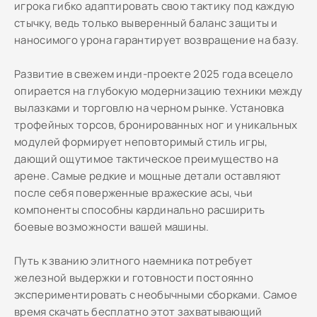
игрока гибко адаптировать свою тактику под каждую
стычку, ведь только выверенный баланс защиты и
наносимого урона гарантирует возвращение на базу.
Развитие в свежем инди-проекте 2025 года всецело
опирается на глубокую модернизацию техники между
вылазками и торговлю на черном рынке. Установка
трофейных торсов, бронированных ног и уникальных
модулей формирует неповторимый стиль игры,
дающий ощутимое тактическое преимущество на
арене. Самые редкие и мощные детали оставляют
после себя поверженные вражеские асы, чьи
компоненты способны кардинально расширить
боевые возможности вашей машины.
Путь к званию элитного наемника потребует
железной выдержки и готовности постоянно
экспериментировать с необычными сборками. Самое
время скачать бесплатно этот захватывающий