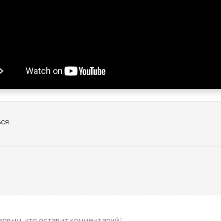
ся
ервым, кто оставит комментарий!