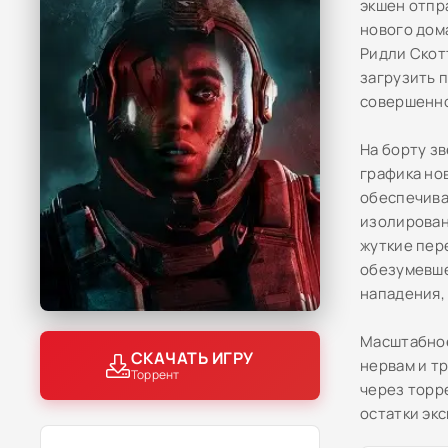
экшен отпр
нового дом
Ридли Скот
загрузить 
совершенно
На борту з
графика но
обеспечива
изолирован
жуткие пер
обезумевше
нападения,
Масштабное
СКАЧАТЬ ИГРУ
нервам и т
Торрент
через торр
остатки эк