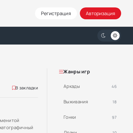
Регистрация
Авторизация
Жанры игр
Аркады
46
В закладки
Выживания
18
Гонки
97
наменитой
ематографичный
Драки
10