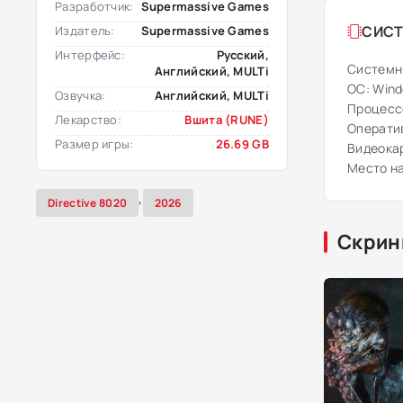
Разработчик:
Supermassive Games
СИСТ
Издатель:
Supermassive Games
Интерфейс:
Русский,
Системн
Английский, MULTi
ОС: Windo
Озвучка:
Английский, MULTi
Процессо
Лекарство:
Вшита (RUNE)
Оператив
Размер игры:
26.69 GB
Видеокар
Место на
,
Directive 8020
2026
Скрин