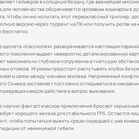
авляет геймеров в холодную бездну, где важнейшая миссия
а для человечества оборачивается кровавым кошмаром в д
та. Чтобы лично испытать этот первоклассный триллер, до
полную версию через торрент на ПК или получить репак на
 бесплатно.
вездолета «Кассиопея» разворачивается настоящая парано
вого поколения выдает невероятно детализированную карт
ет максимально глубокое погружение в гнетущую обстано
ных отсеков. Игрокам предстоит распутывать клубок безум
ехваты связи между членами экипажа. Напряженный конфли
го Симмса заставляет постоянно оглядываться в ожидани
 превращая каждое действие в вопрос выживания.
 научно-фантастическое приключение бросает серьезный
ребует хорошего железа для стабильного FPS. Остается лиш
ент, чтобы попытаться выжить среди сошедшей с ума коман
спедиции от неминуемой гибели.