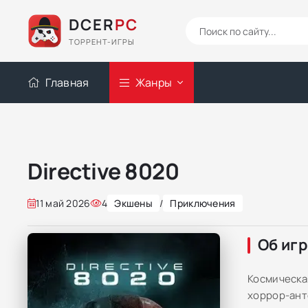
DCER
PC
ТОРРЕНТ-ИГРЫ
Главная
Жанры
Directive 8020
11 май 2026
4
Экшены
/
Приключения
Об иг
Космическа
хоррор-ант