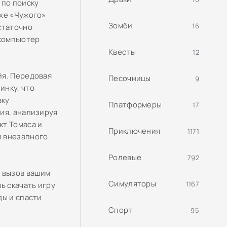
 по поиску
ухе «Чужого»
Зомби
16
статочно
 компьютер
Квесты
12
йя. Передовая
Песочницы
9
инку, что
вку
Платформеры
17
ия, анализируя
кт Томаса и
Приключения
1171
и внезапного
Ролевые
792
 вызов вашим
Симуляторы
1167
ь скачать игру
ды и спасти
Спорт
95