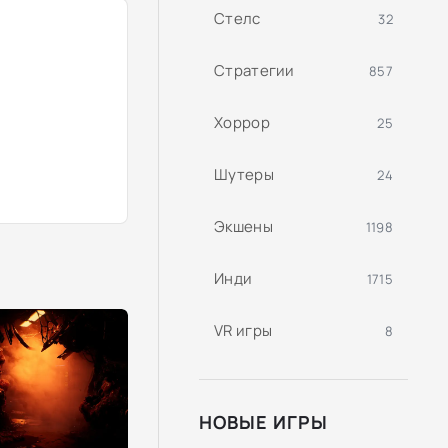
Стелс
32
Стратегии
857
Хоррор
25
Шутеры
24
Экшены
1198
Инди
1715
VR игры
8
НОВЫЕ ИГРЫ