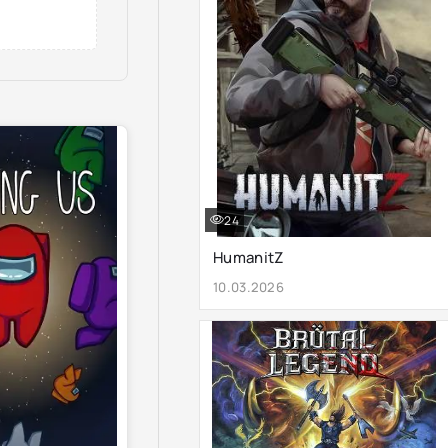
24
HumanitZ
10.03.2026