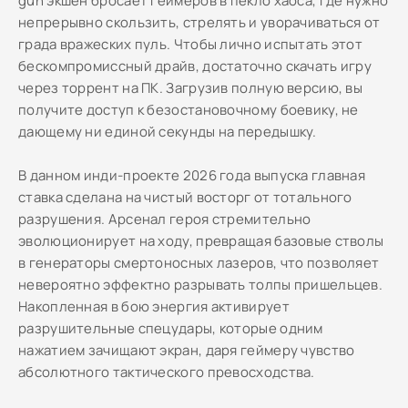
gun экшен бросает геймеров в пекло хаоса, где нужно
непрерывно скользить, стрелять и уворачиваться от
града вражеских пуль. Чтобы лично испытать этот
бескомпромиссный драйв, достаточно скачать игру
через торрент на ПК. Загрузив полную версию, вы
получите доступ к безостановочному боевику, не
дающему ни единой секунды на передышку.
В данном инди-проекте 2026 года выпуска главная
ставка сделана на чистый восторг от тотального
разрушения. Арсенал героя стремительно
эволюционирует на ходу, превращая базовые стволы
в генераторы смертоносных лазеров, что позволяет
невероятно эффектно разрывать толпы пришельцев.
Накопленная в бою энергия активирует
разрушительные спецудары, которые одним
нажатием зачищают экран, даря геймеру чувство
абсолютного тактического превосходства.