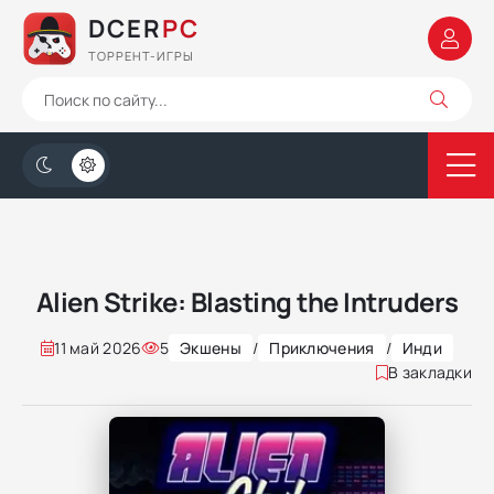
DCER
PC
ТОРРЕНТ-ИГРЫ
Alien Strike: Blasting the Intruders
11 май 2026
5
Экшены
/
Приключения
/
Инди
В закладки