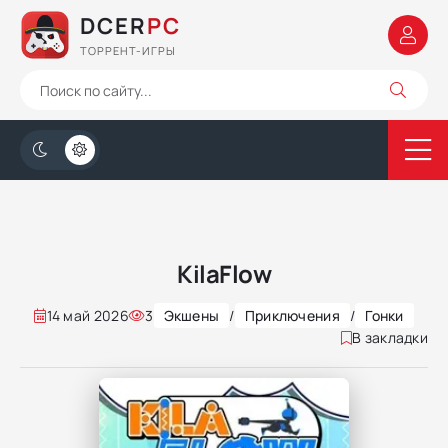
DCER
PC
ТОРРЕНТ-ИГРЫ
KilaFlow
14 май 2026
3
Экшены
/
Приключения
/
Гонки
В закладки