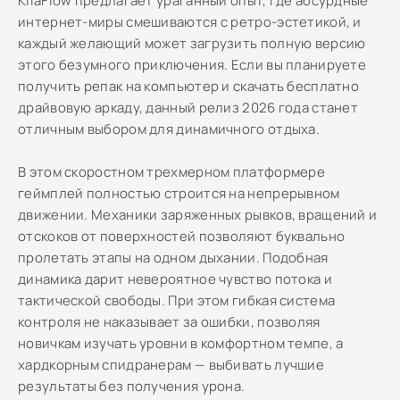
KilaFlow предлагает ураганный опыт, где абсурдные
интернет-миры смешиваются с ретро-эстетикой, и
каждый желающий может загрузить полную версию
этого безумного приключения. Если вы планируете
получить репак на компьютер и скачать бесплатно
драйвовую аркаду, данный релиз 2026 года станет
отличным выбором для динамичного отдыха.
В этом скоростном трехмерном платформере
геймплей полностью строится на непрерывном
движении. Механики заряженных рывков, вращений и
отскоков от поверхностей позволяют буквально
пролетать этапы на одном дыхании. Подобная
динамика дарит невероятное чувство потока и
тактической свободы. При этом гибкая система
контроля не наказывает за ошибки, позволяя
новичкам изучать уровни в комфортном темпе, а
хардкорным спидранерам — выбивать лучшие
результаты без получения урона.