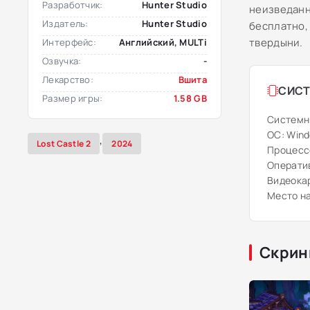
Разработчик:
Hunter Studio
неизведанн
Издатель:
Hunter Studio
бесплатно,
твердыни.
Интерфейс:
Английский, MULTi
Озвучка:
-
Лекарство:
Вшита
СИСТ
Размер игры:
1.58 GB
Системн
ОС: Windo
,
Lost Castle 2
2024
Процессо
Оператив
Видеокар
Место на
Скрин