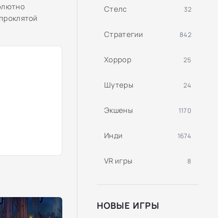
солютно
Стелс
32
 проклятой
Стратегии
842
Хоррор
25
Шутеры
24
Экшены
1170
Инди
1674
VR игры
8
НОВЫЕ ИГРЫ