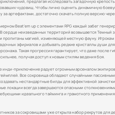
приключений, предлагая исследовать загадочную крепость
овавших чудовищ. Чтобы лично оценить динамичную боеву
ту за артефактами, достаточно скачать полную версию чере
хмерном Beat'em up с элементами RPG каждый забег генери
 В сердце неизведанных территорий возвышается Темный з
и пропитаны магией, изменяющей местную фауну. Игрокам
гадочных эфириалов и добывать редкие кристаллы души для
ерсонажа. Такая прогрессия гарантирует, что даже после г
 сильнее, получая доступ к новым стилям ведения боя.
 инди-приключение радует огромным арсеналом экипиров
еймплей. Все сокровища обладают случайными пассивными
создавать нестандартные билды для эффективной зачистки
ые локации всегда завершаются опасными столкновениями
ребующими идеального тайминга и грамотного применения
отников за сокровищами уже открыла набор рекрутов для д