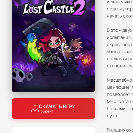
искателям 
орды мутир
начать охо
В этом дву
испытания.
окрестност
убивать за
прокачки п
становится
Масштабное
меняющей г
позволяет 
Многоэтапн
СКАЧАТЬ ИГРУ
боссами, т
Торрент
лута.
Гильдия ох