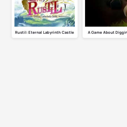
Rustil: Eternal Labyrinth Castle
A Game About Diggin