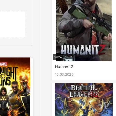
24
HumanitZ
10.03.2026