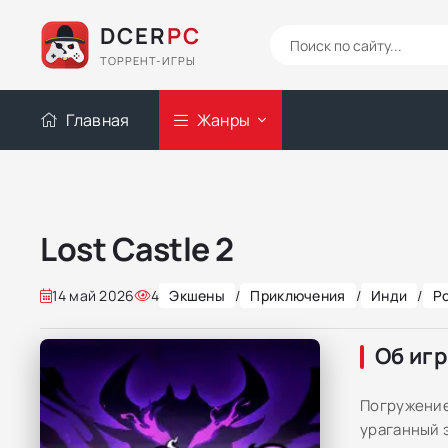
DCER
PC
ТОРРЕНТ-ИГРЫ
Главная
Жанры
Lost Castle 2
14 май 2026
4
Экшены
/
Приключения
/
Инди
/
Р
Об иг
Погружение 
ураганный 