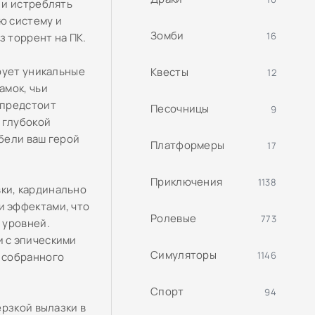
 и истреблять
ю систему и
Зомби
16
з торрент на ПК.
рует уникальные
Квесты
12
амок, чьи
 предстоит
Песочницы
9
 глубокой
ибели ваш герой
Платформеры
17
Приключения
1138
ки, кардинально
 эффектами, что
Ролевые
773
 уровней.
 с эпическими
Симуляторы
1146
 собранного
Спорт
94
ерзкой вылазки в