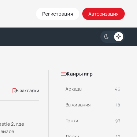
Регистрация
Авторизация
Жанры игр
Аркады
46
В закладки
Выживания
18
Гонки
93
tle 2, где
 вызов
Драки
10