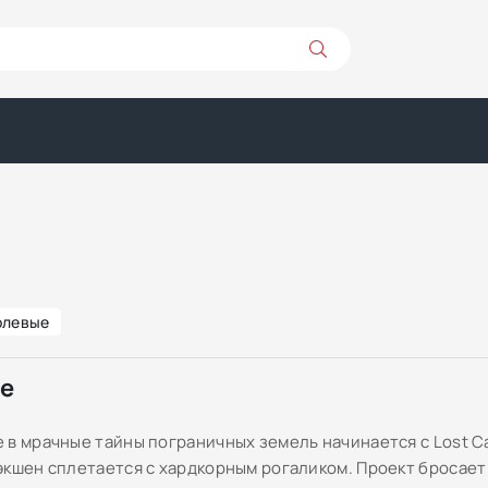
олевые
ре
в мрачные тайны пограничных земель начинается с Lost Cas
экшен сплетается с хардкорным рогаликом. Проект бросает