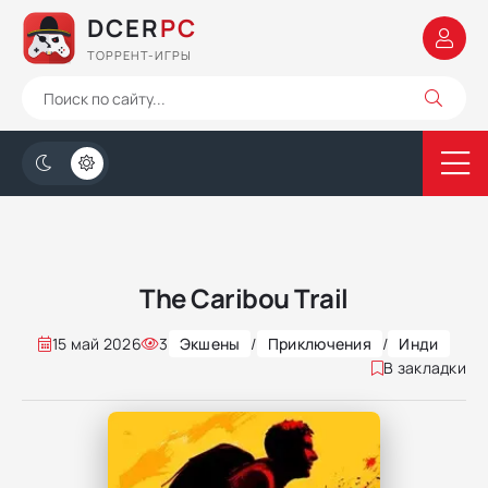
DCER
PC
ТОРРЕНТ-ИГРЫ
The Caribou Trail
15 май 2026
3
Экшены
/
Приключения
/
Инди
В закладки