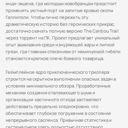
инди-экшена, где молодым новобранцам предстоит
променять уютный порт на залитые кровью окопы
Галлиполи. Чтобы лично пережить эту
драматическую историю без героических прикрас,
достаточно скачать полную версию The Caribou Trail
через торрент на ПК. Проект предлагает уникальный
опыт выживания среди изнуряющей жары и липкой
грязи, где главным спасением от неминуемой гибели
становится крепкое плечо боевого товарища.
Геймплейное ядро приключенческого триллера
строится на скрытном выполнении опасных задач в
условиях минимального обзора. Проработанные
механики создания отвлекающего шума и
организации хаотичного отхода заставляют
действовать предельно хладнокровно, что
обеспечивает глубокое погружение в состояние
непрерывного саспенса. Привычная статистика и
система очков здесь полностью отсутствуют,