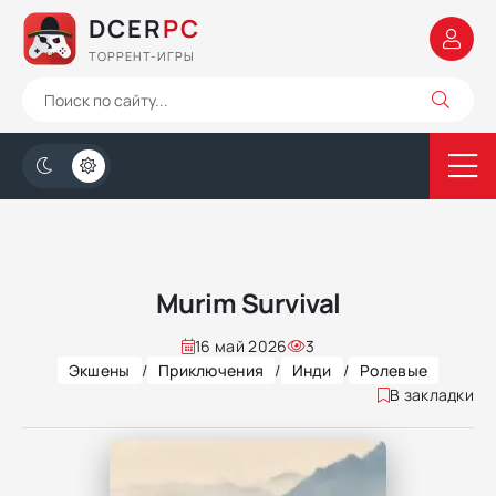
DCER
PC
ТОРРЕНТ-ИГРЫ
Murim Survival
16 май 2026
3
Экшены
/
Приключения
/
Инди
/
Ролевые
В закладки