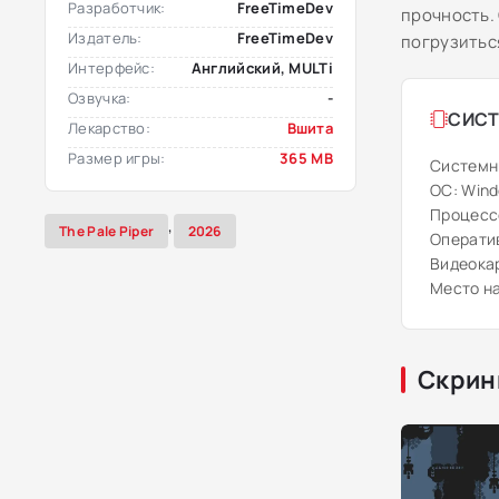
Разработчик:
FreeTimeDev
прочность.
Издатель:
FreeTimeDev
погрузитьс
Интерфейс:
Английский, MULTi
Озвучка:
-
СИСТ
Лекарство:
Вшита
Размер игры:
365 MB
Системн
ОС: Windo
Процессор
,
The Pale Piper
2026
Оператив
Видеокар
Место на
Скрин