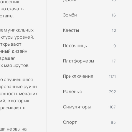
тоносных
но скачать
Зомби
16
ствие.
ием уникальных
Квесты
12
ктуры уровней.
открывают
Песочницы
9
енный дизайн
евращая
Платформеры
17
ых маршрутов.
Приключения
1171
но случившейся
зированные руины
Ролевые
792
ложность механик
ий, в которых
Симуляторы
1167
брасывают в
Спорт
95
ши нервы на