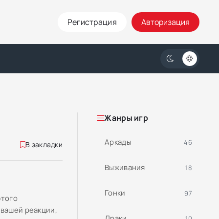
Регистрация
Авторизация
Жанры игр
Аркады
46
В закладки
Выживания
18
Гонки
97
этого
 вашей реакции,
Драки
10