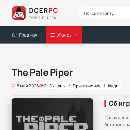
DCER
PC
ТОРРЕНТ-ИГРЫ
Главная
Жанры
The Pale Piper
18 май 2026
6
Экшены
/
Приключения
/
Инди
Об иг
Погружение
бескомпром