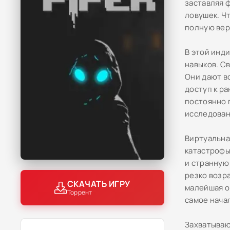
заставляя 
ловушек. Ч
полную вер
В этой инд
навыков. С
Они дают в
доступ к р
постоянно 
исследован
Виртуальна
катастрофы
и странную
резко возр
СКАЧАТЬ ИГРУ
малейшая о
Торрент
самое нача
Захватываю