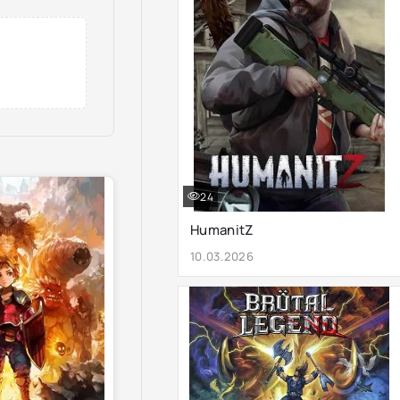
24
HumanitZ
10.03.2026