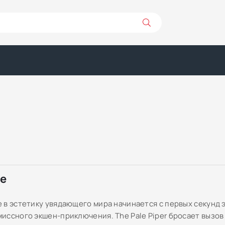
ре
 в эстетику увядающего мира начинается с первых секунд 
иссного экшен-приключения. The Pale Piper бросает вызов