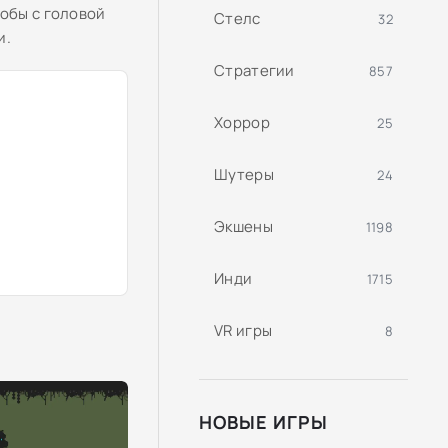
тобы с головой
Стелс
32
и.
Стратегии
857
Хоррор
25
Шутеры
24
Экшены
1198
Инди
1715
VR игры
8
НОВЫЕ ИГРЫ