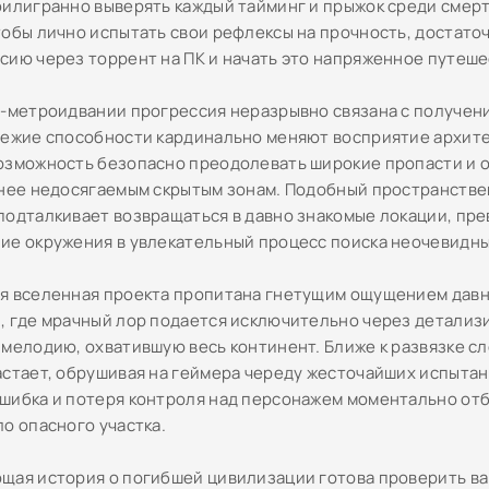
филигранно выверять каждый тайминг и прыжок среди смер
тобы лично испытать свои рефлексы на прочность, достаточ
сию через торрент на ПК и начать это напряженное путеше
и-метроидвании прогрессия неразрывно связана с получен
вежие способности кардинально меняют восприятие архите
озможность безопасно преодолевать широкие пропасти и 
анее недосягаемым скрытым зонам. Подобный пространств
подталкивает возвращаться в давно знакомые локации, пр
ие окружения в увлекательный процесс поиска неочевидн
я вселенная проекта пропитана гнетущим ощущением дав
, где мрачный лор подается исключительно через детали
 мелодию, охватившую весь континент. Ближе к развязке с
астает, обрушивая на геймера череду жесточайших испытан
шибка и потеря контроля над персонажем моментально от
ло опасного участка.
щая история о погибшей цивилизации готова проверить ва