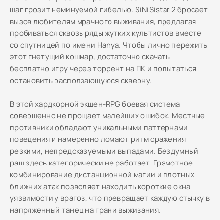
шаг грозит неминуемой гибелью. SiNiSistar 2 бросает
вызов любителям мрачного выживания, предлагая
пробиваться сквозь ряды жутких культистов вместе
со спутницей по имени Hanya. Чтобы лично пережить
этот гнетущий кошмар, достаточно скачать
бесплатно игру через торрент на ПК и попытаться
остановить расползающуюся скверну.
В этой хардкорной экшен-RPG боевая система
совершенно не прощает малейших ошибок. Местные
противники обладают уникальными паттернами
поведения и намеренно ломают ритм сражения
резкими, непредсказуемыми выпадами. Бездумный
раш здесь категорически не работает. Грамотное
комбинирование дистанционной магии и плотных
ближних атак позволяет находить короткие окна
уязвимости у врагов, что превращает каждую стычку в
напряженный танец на грани выживания.