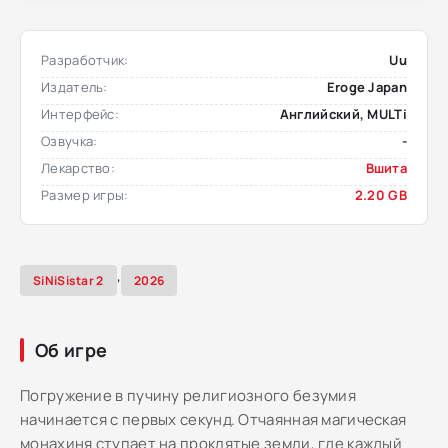
Разработчик:
Uu
Издатель:
Eroge Japan
Интерфейс:
Английский, MULTi
Озвучка:
-
Лекарство:
Вшита
Размер игры:
2.20 GB
,
SiNiSistar 2
2026
Об игре
Погружение в пучину религиозного безумия
начинается с первых секунд. Отчаянная магическая
монахиня ступает на проклятые земли, где каждый