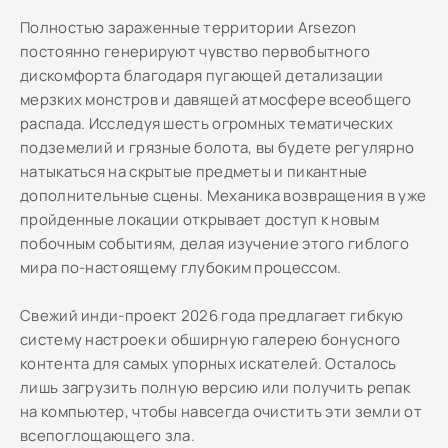
Полностью зараженные территории Arsezon
постоянно генерируют чувство первобытного
дискомфорта благодаря пугающей детализации
мерзких монстров и давящей атмосфере всеобщего
распада. Исследуя шесть огромных тематических
подземелий и грязные болота, вы будете регулярно
натыкаться на скрытые предметы и пикантные
дополнительные сцены. Механика возвращения в уже
пройденные локации открывает доступ к новым
побочным событиям, делая изучение этого гиблого
мира по-настоящему глубоким процессом.
Свежий инди-проект 2026 года предлагает гибкую
систему настроек и обширную галерею бонусного
контента для самых упорных искателей. Осталось
лишь загрузить полную версию или получить репак
на компьютер, чтобы навсегда очистить эти земли от
всепоглощающего зла.