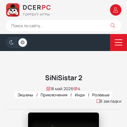
DCER
PC
ТОРРЕНТ-ИГРЫ
SiNiSistar 2
18 май 2026
4
Экшены
/
Приключения
/
Инди
/
Ролевые
В закладки