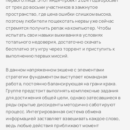
первого лица. Этот инди-проект 2024 года бросает
от трех до восьми участников в замкнутое
пространство, где цена ошибки слишком высока,
поэтому любители пощекотать нервы уже сейчас
стремятся получить репак на компьютер. Чтобы
испытать свои навыки выживания в условиях
тотального недоверия, достаточно скачать
бесплатно эту игру через торрент и приступить к
выполнению первых миссий.
В данном напряженном экшене с элементами
стратегии фундаментом выступает командная
работа, постоянно балансирующая на грани краха.
Группе предстоит выполнять комплексные задания
для достижения общей цели, однако затесавшиеся в
ряды скрытые диссиденты методично саботируют
процесс. Интегрированная система обмена
информацией заставляет взвешивать каждое слово,
ведь любые действия приближают момент