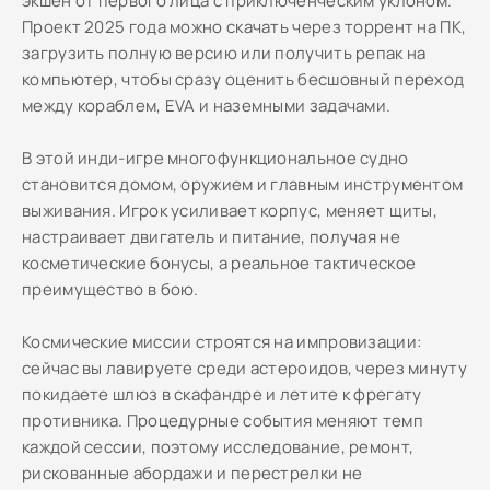
экшен от первого лица с приключенческим уклоном.
Проект 2025 года можно скачать через торрент на ПК,
загрузить полную версию или получить репак на
компьютер, чтобы сразу оценить бесшовный переход
между кораблем, EVA и наземными задачами.
В этой инди-игре многофункциональное судно
становится домом, оружием и главным инструментом
выживания. Игрок усиливает корпус, меняет щиты,
настраивает двигатель и питание, получая не
косметические бонусы, а реальное тактическое
преимущество в бою.
Космические миссии строятся на импровизации:
сейчас вы лавируете среди астероидов, через минуту
покидаете шлюз в скафандре и летите к фрегату
противника. Процедурные события меняют темп
каждой сессии, поэтому исследование, ремонт,
рискованные абордажи и перестрелки не