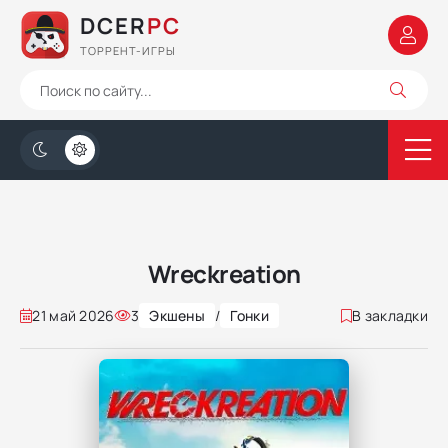
DCER
PC
ТОРРЕНТ-ИГРЫ
Wreckreation
21 май 2026
3
Экшены
/
Гонки
В закладки