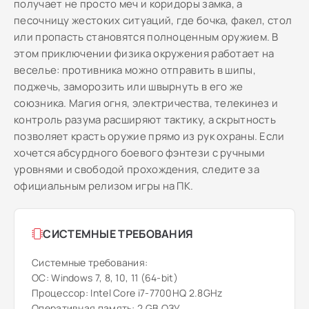
получает не просто меч и коридоры замка, а
песочницу жестоких ситуаций, где бочка, факел, стол
или пропасть становятся полноценным оружием. В
этом приключении физика окружения работает на
веселье: противника можно отправить в шипы,
поджечь, заморозить или швырнуть в его же
союзника. Магия огня, электричества, телекинез и
контроль разума расширяют тактику, а скрытность
позволяет красть оружие прямо из рук охраны. Если
хочется абсурдного боевого фэнтези с ручными
уровнями и свободой прохождения, следите за
официальным релизом игры на ПК.
СИСТЕМНЫЕ ТРЕБОВАНИЯ
Системные требования:
ОС: Windows 7, 8, 10, 11 (64-bit)
Процессор: Intel Core i7-7700HQ 2.8GHz
Оперативная память: 2 GB ОЗУ