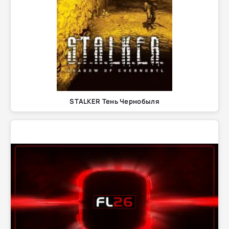
STALKER Тень Чернобыля