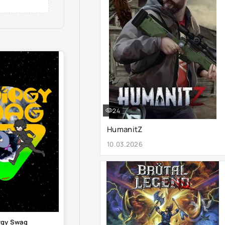
24
HumanitZ
10.03.2026
rgy Swag