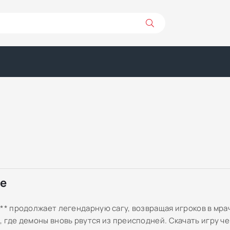
ре
V** продолжает легендарную сагу, возвращая игроков в мр
, где демоны вновь рвутся из преисподней. Скачать игру ч