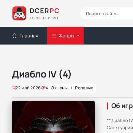
DCER
PC
ТОРРЕНТ-ИГРЫ
Главная
Жанры
Диабло IV (4)
22 май 2026
4
Экшены
/
Ролевые
Об иг
**Диабло I
Санктуария