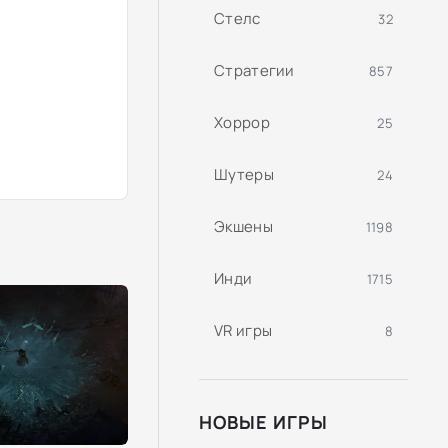
Стелс
32
Стратегии
857
Хоррор
25
Шутеры
24
Экшены
1198
Инди
1715
VR игры
8
НОВЫЕ ИГРЫ