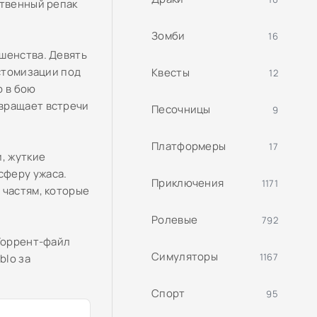
ственный репак
Зомби
16
шенства. Девять
астомизации под
Квесты
12
р в бою
евращает встречи
Песочницы
9
Платформеры
17
, жуткие
сферу ужаса.
Приключения
1171
 частям, которые
Ролевые
792
 Торрент-файл
Симуляторы
1167
blo за
Спорт
95