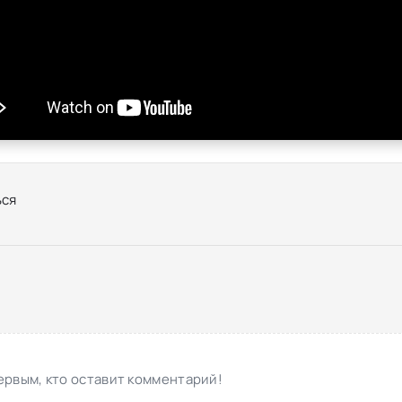
ся
ервым, кто оставит комментарий!