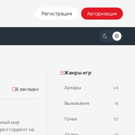
Регистрация
Авторизация
Жанры игр
Аркады
46
В закладки
Выживания
18
Гонки
97
ачный мир
ерез торрент на
Драки
10