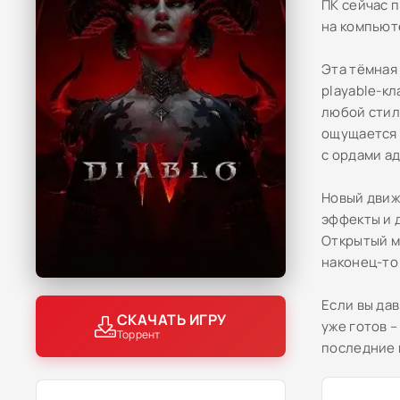
ПК сейчас 
на компьют
Эта тёмная
playable-к
любой стил
ощущается 
с ордами а
Новый движ
эффекты и 
Открытый м
наконец-то
Если вы да
СКАЧАТЬ ИГРУ
уже готов –
Торрент
последние 