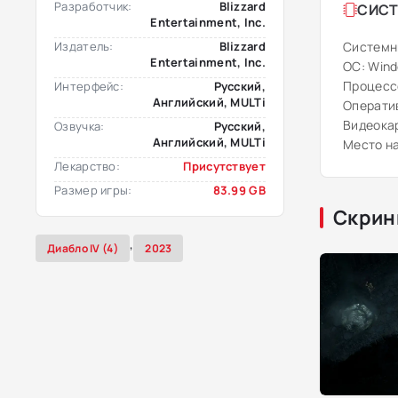
Разработчик:
Blizzard
СИСТ
Entertainment, Inc.
Издатель:
Blizzard
Системн
Entertainment, Inc.
ОС: Windo
Процессо
Интерфейс:
Русский,
Английский, MULTi
Оператив
Видеокар
Озвучка:
Русский,
Английский, MULTi
Место на
Лекарство:
Присутствует
Размер игры:
83.99 GB
Скрин
,
Диабло IV (4)
2023