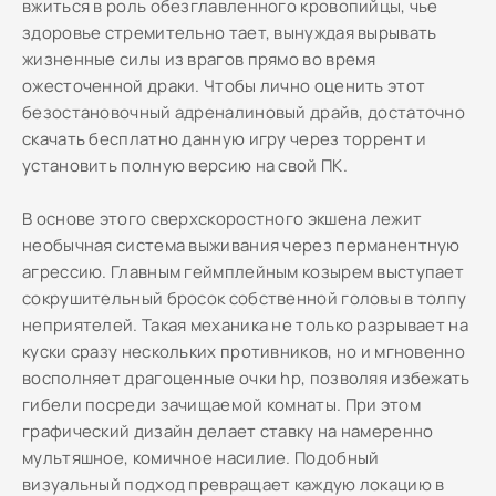
вжиться в роль обезглавленного кровопийцы, чье
здоровье стремительно тает, вынуждая вырывать
жизненные силы из врагов прямо во время
ожесточенной драки. Чтобы лично оценить этот
безостановочный адреналиновый драйв, достаточно
скачать бесплатно данную игру через торрент и
установить полную версию на свой ПК.
В основе этого сверхскоростного экшена лежит
необычная система выживания через перманентную
агрессию. Главным геймплейным козырем выступает
сокрушительный бросок собственной головы в толпу
неприятелей. Такая механика не только разрывает на
куски сразу нескольких противников, но и мгновенно
восполняет драгоценные очки hp, позволяя избежать
гибели посреди зачищаемой комнаты. При этом
графический дизайн делает ставку на намеренно
мультяшное, комичное насилие. Подобный
визуальный подход превращает каждую локацию в