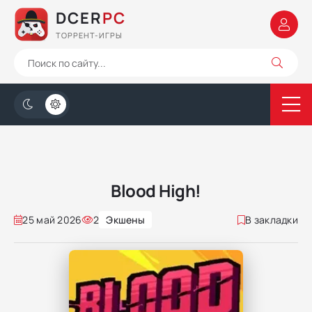
DCER
PC
ТОРРЕНТ-ИГРЫ
Blood High!
25 май 2026
2
Экшены
В закладки