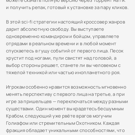
можете скачать полную версию через торрент на ПК
и получить репак, готовый к установке за пару кликов.
В этой sci-fi стратегии настоящий кроссовер жанров
дарит абсолютную свободу. Вы выступаете
одновременно командиром и бойцом, управляете
отрядами в реальном времени и в любой момент
спускаетесь в гущу событий от первого лица. Песок
хрустит под ногами, пули свистят над головой, а
выбор стороны решает, станете ли вы человеком с
тяжелой техникой или частью инопланетного роя.
Игрокам особенно нравится возможность мгновенно
менять перспективу с первого лица на третье, а при
игре за пришельцев — переключаться между разными
существами. Один момент вы крадетесь бесшумным
Крабом, следующий уже рвёте врагов могучим
Голиафом или стремительным Охотником. Каждая
фракция обладает уникальными способностями, что