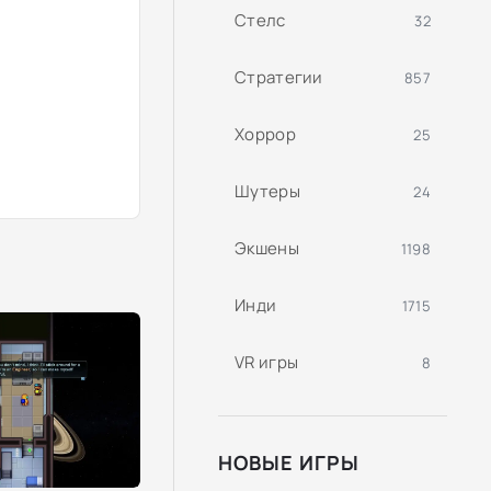
Стелс
32
Стратегии
857
Хоррор
25
Шутеры
24
Экшены
1198
Инди
1715
VR игры
8
НОВЫЕ ИГРЫ