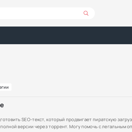
егии
ре
дготовить SEO-текст, который продвигает пиратскую загруз
 полной версии через торрент. Могу помочь с легальным о