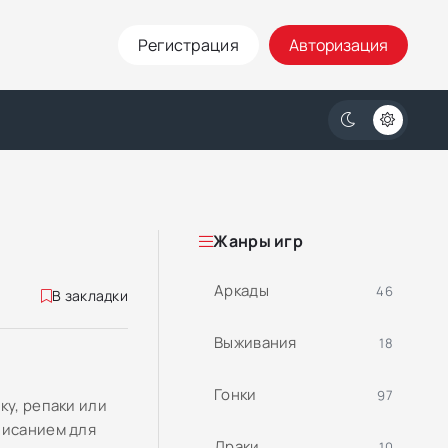
Регистрация
Авторизация
Жанры игр
Аркады
46
В закладки
Выживания
18
Гонки
97
ку, репаки или
писанием для
Драки
10