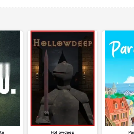
ite
Hollowdeep
Pa