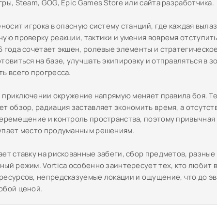
ры, Steam, GOG, Epic Games Store или сайта разработчика.
еносит игрока в опасную систему станций, где каждая выла
ную проверку реакции, тактики и умения вовремя отступить
6 года сочетает экшен, ролевые элементы и стратегическо
товиться на базе, улучшать экипировку и отправляться в з
ть всего прогресса.
-fi приключении окружение напрямую меняет правила боя. Т
ет обзор, радиация заставляет экономить время, а отсутст
перемещение и контроль пространства, поэтому привычная
упает место продуманным решениям.
ает ставку на рискованные забеги, сбор предметов, разные
ный режим. Vortica особенно заинтересует тех, кто любит 
ресурсов, непредсказуемые локации и ощущение, что до э
юбой ценой.