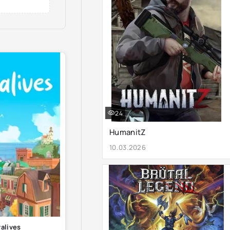
24
HumanitZ
10.03.2026
ralives