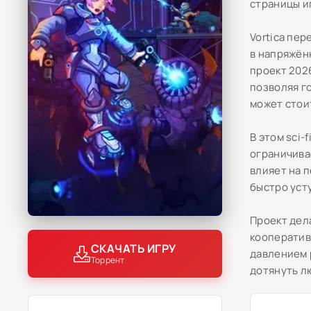
страницы иг
Vortica пер
в напряжён
проект 202
позволяя го
может стои
В этом sci
ограничива
влияет на 
быстро уст
Проект дел
кооператив
СКАЧАТЬ ИГРУ
давлением 
Торрент
дотянуть л