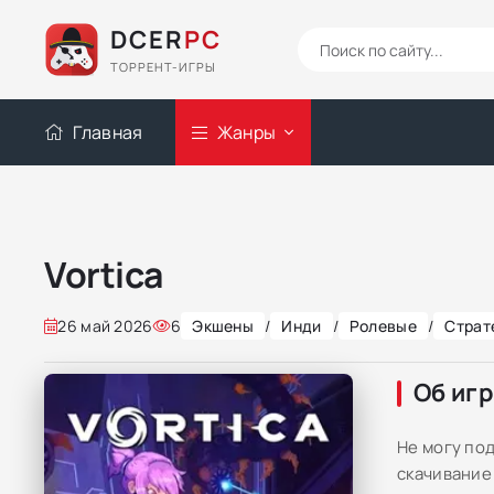
DCER
PC
ТОРРЕНТ-ИГРЫ
Главная
Жанры
Vortica
26 май 2026
6
Экшены
/
Инди
/
Ролевые
/
Страт
Об иг
Не могу по
скачивание