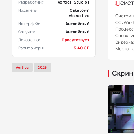
Разработчик:
Vortical Studios
СИСТ
Издатель:
Caketown
Interactive
Системн
ОС: Windo
Интерфейс:
Английский
Процессо
Озвучка:
Английский
Оператив
Лекарство:
Присутствует
Видеокар
Размер игры:
5.40 GB
Место на
,
Vortica
2026
Скрин