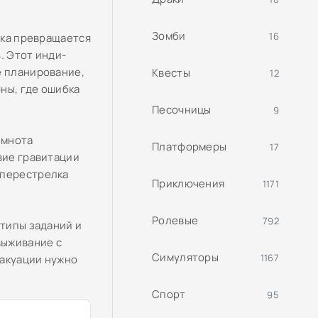
Зомби
16
зка превращается
. Этот инди-
е планирование,
Квесты
12
оны, где ошибка
Песочницы
9
емнота
Платформеры
17
вие гравитации
 перестрелка
Приключения
1171
Ролевые
792
 типы заданий и
выживание с
Симуляторы
1167
вакуации нужно
Спорт
95