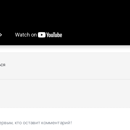
ся
ервым, кто оставит комментарий!