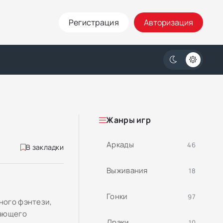
Регистрация
Авторизация
Жанры игр
Аркады
46
В закладки
Выживания
18
Гонки
97
ного фэнтези,
рающего
Драки
10