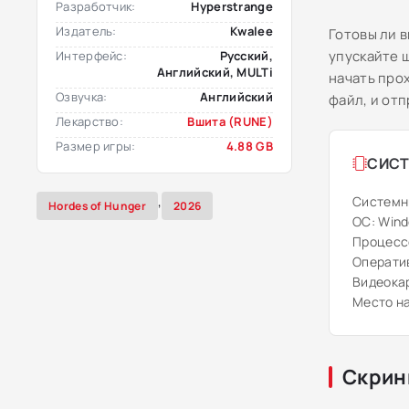
Разработчик:
Hyperstrange
Издатель:
Kwalee
Готовы ли 
упускайте 
Интерфейс:
Русский,
Английский, MULTi
начать про
Озвучка:
Английский
файл, и от
Лекарство:
Вшита (RUNE)
Размер игры:
4.88 GB
СИСТ
,
Системн
Hordes of Hunger
2026
ОС: Windo
Процессо
Оператив
Видеокар
Место на
Скрин