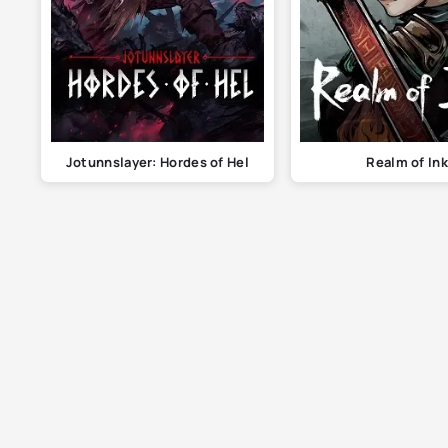
Jotunnslayer: Hordes of Hel
Realm of Ink