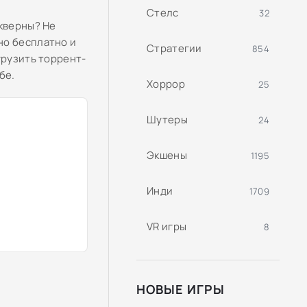
Стелс
32
скверны? Не
но бесплатно и
Стратегии
854
грузить торрент-
бе.
Хоррор
25
Шутеры
24
Экшены
1195
Инди
1709
VR игры
8
НОВЫЕ ИГРЫ