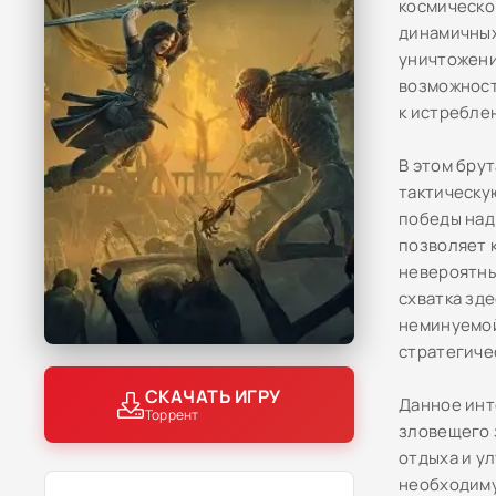
космическо
динамичных
уничтожения
возможност
к истребле
В этом бру
тактическу
победы над
позволяет 
невероятны
схватка зд
неминуемой
стратегиче
СКАЧАТЬ ИГРУ
Данное инт
Торрент
зловещего 
отдыха и у
необходиму