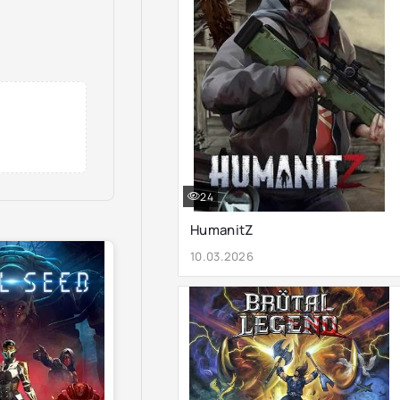
24
HumanitZ
10.03.2026