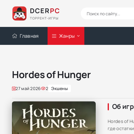
DCER
PC
ТОРРЕНТ-ИГРЫ
Главная
Жанры
Hordes of Hunger
27 май 2026
2
Экшены
Об иг
Hordes of 
где остатк