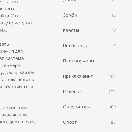
е в этих
олного
Зомби
16
айта. Эта
разу приступить
их.
Квесты
12
вать
Песочницы
9
ужения для
ая система
Платформеры
17
т геймеру
чудовищ. Каждая
Приключения
1171
 ошибка ведет к
 реакции, но и
Ролевые
790
Симуляторы
1162
с моментами
гаванью для
ста дает игроку
Спорт
95