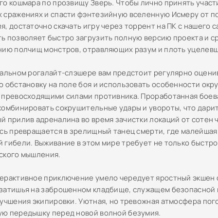
го кошмара по прозвищу Зверь. Чтобы лично принять участи
 сражениях и спасти фэнтезийную вселенную Исмеру от п
, достаточно скачать игру через торрент на ПК с нашего с
ь позволяет быстро загрузить полную версию проекта и с
нию полчищ монстров, отравляющих разум и плоть уцелевш
тальном рогалайт-слэшере вам предстоит регулярно оцени
ю обстановку на поле боя и использовать особенности окр
 превосходящими силами противника. Проработанная боев
комбинировать сокрушительные удары и увороты, что дари
й прилив адреналина во время зачистки локаций от сотен 
есь превращается в зрелищный танец смерти, где малейшая
 гибели. Выживание в этом мире требует не только быстрой
ского мышления.
ерактивное приключение умело чередует яростный экшен 
затишья на заброшенном кладбище, служащем безопасной 
лучшения экипировки. Уютная, но тревожная атмосфера пого
ю передышку перед новой волной безумия.