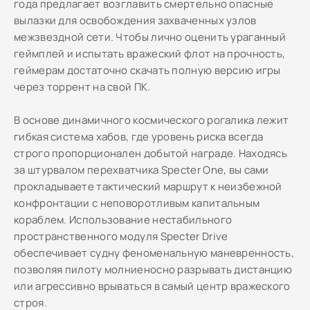
года предлагает возглавить смертельно опасные
вылазки для освобождения захваченных узлов
межзвездной сети. Чтобы лично оценить ураганный
геймплей и испытать вражеский флот на прочность,
геймерам достаточно скачать полную версию игры
через торрент на свой ПК.
В основе динамичного космического рогалика лежит
гибкая система хабов, где уровень риска всегда
строго пропорционален добытой награде. Находясь
за штурвалом перехватчика Specter One, вы сами
прокладываете тактический маршрут к неизбежной
конфронтации с неповоротливым капитальным
кораблем. Использование нестабильного
пространственного модуля Specter Drive
обеспечивает судну феноменальную маневренность,
позволяя пилоту молниеносно разрывать дистанцию
или агрессивно врываться в самый центр вражеского
строя.