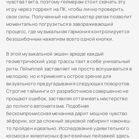
чувства такта, поэтому геймерам стоит скачать эту
игру через торрент на ПК, чтобы лично проверить
свои силы. Полученный на компьютер репак позволит
моментально погрузиться в завораживающий
процесс, где музыкальная гармония контролируется
безошибочным нажатием всего одной кнопки.
В этой музыкальной экшен-аркаде каждый
геометрический узор трассы таит в себе уникальный
ритм. Геймплей заставляет не просто вслушиваться в
мелодию, но и применять острое зрение для
визуального предугадывания следующих поворотов.
Строгие тайминги от разработчиков совершенно не
прощают ошибок, заставляя оттачивать мастерство
до полного автоматизма. Подобная
бескомпромиссная механика дарит мощное чувство
эйфории, когда сложный звуковой лабиринт наконец-
то пройден идеально. Исследование удивительного
космоса и живописных фэнтезийных пейзажей здесь