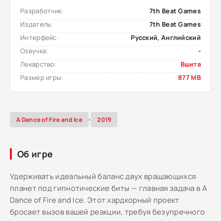
Разработчик:
7th Beat Games
Издатель:
7th Beat Games
Интерфейс:
Русский, Английский
Озвучка:
-
Лекарство:
Вшита
Размер игры:
877 MB
,
A Dance of Fire and Ice
2019
Об игре
Удерживать идеальный баланс двух вращающихся
планет под гипнотические биты — главная задача в A
Dance of Fire and Ice. Этот хардкорный проект
бросает вызов вашей реакции, требуя безупречного