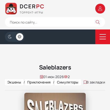
DCER
PC
ТОРРЕНТ-ИГРЫ
Saleblazers
01 июн 2026
2
Экшены
/
Приключения
/
Симуляторы
В закладки