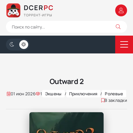
DCER
PC
ТОРРЕНТ-ИГРЫ
Outward 2
01 июн 2026
1
Экшены
/
Приключения
/
Ролевые
В закладки