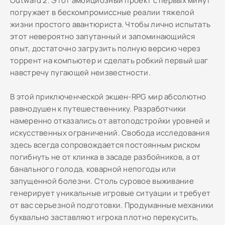
Outward 2. Этот амбициозный проект с первых минут
погружает в бескомпромиссные реалии тяжелой
жизни простого авантюриста. Чтобы лично испытать
этот невероятно запутанный и запоминающийся
опыт, достаточно загрузить полную версию через
торрент на компьютер и сделать робкий первый шаг
навстречу пугающей неизвестности.
В этой приключенческой экшен-RPG мир абсолютно
равнодушен к путешественнику. Разработчики
намеренно отказались от автоподстройки уровней и
искусственных ограничений. Свобода исследования
здесь всегда сопровождается постоянным риском
погибнуть не от клинка в засаде разбойников, а от
банального голода, коварной непогоды или
запущенной болезни. Столь суровое выживание
генерирует уникальные игровые ситуации и требует
от вас серьезной подготовки. Продуманные механики
буквально заставляют игрока плотно перекусить,