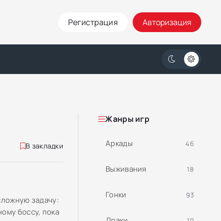
Регистрация
Авторизация
Жанры игр
Аркады
46
В закладки
Выживания
18
Гонки
93
сложную задачу:
ому боссу, пока
Драки
10