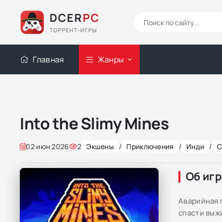
DCER
PC
ТОРРЕНТ-ИГРЫ
Главная
Жанры
Into the Slimy Mines
02 июн 2026
2
Экшены
/
Приключения
/
Инди
/
С
Об иг
Аварийная 
спасти выж