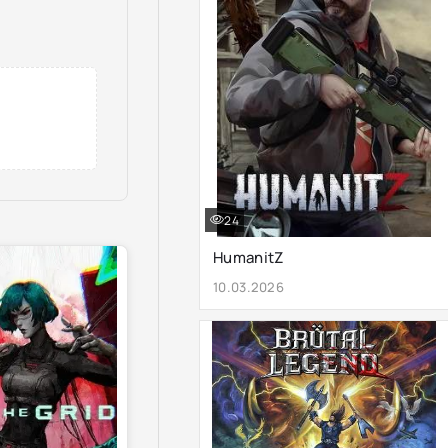
24
HumanitZ
10.03.2026