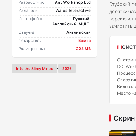
Разработчик:
Ant Workshop Ltd
Глубокий г
Издатель:
Wales Interactive
десятки ча
версию или
Интерфейс:
Русский,
Английский, MULTi
зачистить 
Озвучка:
Английский
Лекарство:
Вшита
СИСТ
Размер игры:
224 MB
Системн
ОС: Windo
,
Into the Slimy Mines
2026
Процессо
Оператив
Видеокар
Место на
Скрин