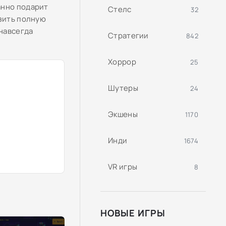
анно подарит
Стелс
32
узить полную
 навсегда
Стратегии
842
Хоррор
25
Шутеры
24
Экшены
1170
Инди
1674
VR игры
8
НОВЫЕ ИГРЫ