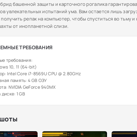
ибрид башенной защиты и карточного рогалика гарантиров
сов увлекательных испытаний ума. Вам остается лишь загр
 получить репак на компьютер, чтобы спуститься во тьму и
шахты от инопланетной слизи.
ЕМНЫЕ ТРЕБОВАНИЯ
ые требования:
ws 10, 11 (64-bit)
р: Intel Core i7-8569U CPU @ 2.80GHz
ная память: 4 GB ОЗУ
та: NVIDIA GeForce 940MX
 диске: 1 GB
шоты