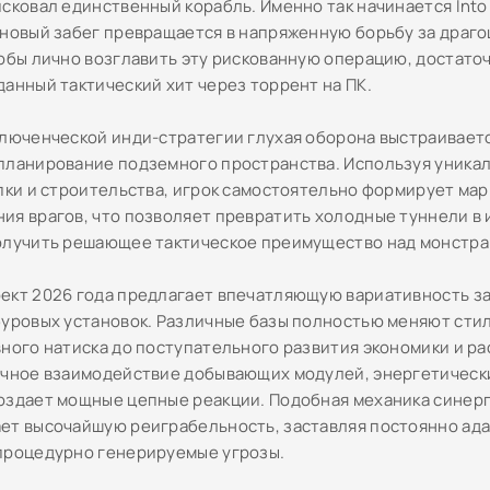
сковал единственный корабль. Именно так начинается Into 
 новый забег превращается в напряженную борьбу за драг
тобы лично возглавить эту рискованную операцию, достаточ
данный тактический хит через торрент на ПК.
ключенческой инди-стратегии глухая оборона выстраивает
планирование подземного пространства. Используя уника
опки и строительства, игрок самостоятельно формирует ма
ия врагов, что позволяет превратить холодные туннели в
олучить решающее тактическое преимущество над монстра
ект 2026 года предлагает впечатляющую вариативность за
буровых установок. Различные базы полностью меняют сти
вного натиска до поступательного развития экономики и р
очное взаимодействие добывающих модулей, энергетическ
оздает мощные цепные реакции. Подобная механика синер
ет высочайшую реиграбельность, заставляя постоянно ад
процедурно генерируемые угрозы.