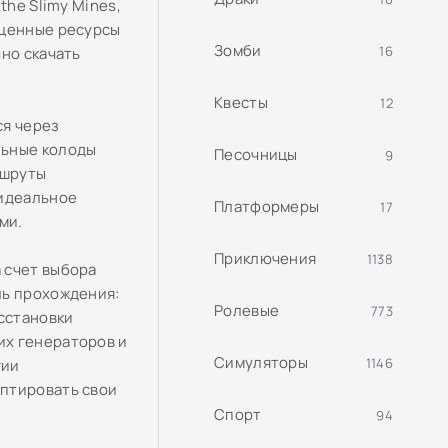
the Slimy Mines,
оценные ресурсы
Зомби
16
но скачать
Квесты
12
ся через
льные колоды
Песочницы
9
ршруты
 идеальное
Платформеры
17
ми.
Приключения
1138
 счет выбора
ль прохождения:
Ролевые
773
асстановки
их генераторов и
Симуляторы
1146
гии
аптировать свои
Спорт
94