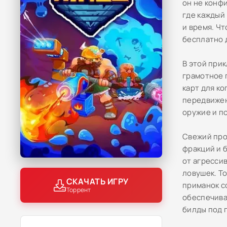
он не конфи
где каждый
и время. Ч
бесплатно 
В этой при
грамотное 
карт для к
передвижен
оружие и п
Свежий про
фракций и 
от агресси
ловушек. Т
СКАЧАТЬ ИГРУ
приманок с
Торрент
обеспечива
билды под 