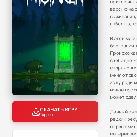
приключени
версию на 
выживания,
гибелью, т
В этой мра
безграничн
Происхожде
свободно к
снаряжения
меняют сво
ходу ради 
новое прох
может сдел
СКАЧАТЬ ИГРУ
Данный инд
Торрент
редких ресу
первых мин
материалам