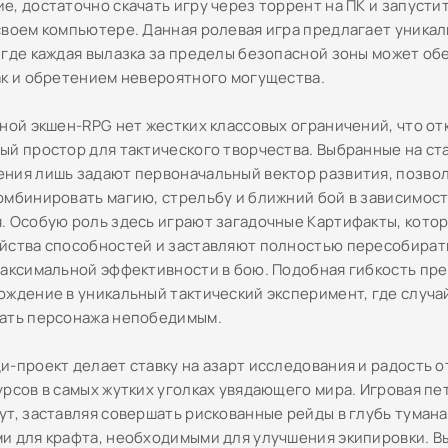
е, достаточно скачать игру через торрент на ПК и запусти
своем компьютере. Данная ролевая игра предлагает уника
 где каждая вылазка за пределы безопасной зоны может обе
ак и обретением невероятного могущества.
чной экшен-RPG нет жестких классовых ограничений, что о
ый простор для тактического творчества. Выбранные на ст
ния лишь задают первоначальный вектор развития, позвол
омбинировать магию, стрельбу и ближний бой в зависимос
. Особую роль здесь играют загадочные Картифакты, кото
йства способностей и заставляют полностью пересобират
максимальной эффективности в бою. Подобная гибкость пр
ождение в уникальный тактический эксперимент, где случа
ать персонажа непобедимым.
и-проект делает ставку на азарт исследования и радость 
рсов в самых жутких уголках увядающего мира. Игровая пет
ут, заставляя совершать рискованные рейды в глубь тумана
и для крафта, необходимыми для улучшения экипировки. В