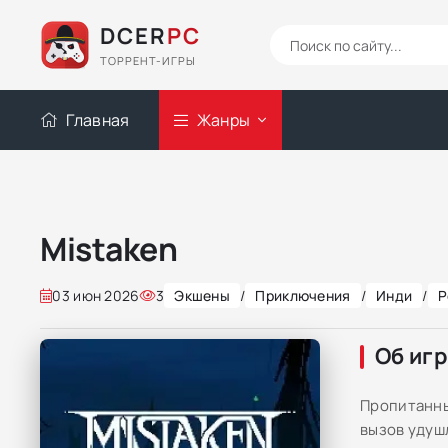
DCER
PC
ТОРРЕНТ-ИГРЫ
Главная
Жанры
Mistaken
03 июн 2026
3
Экшены
/
Приключения
/
Инди
/
Р
Об иг
Пропитанны
вызов удуш