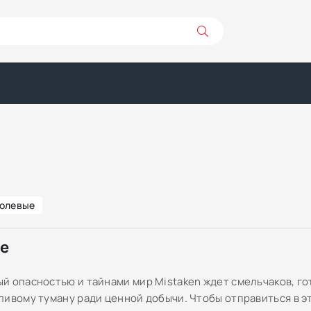
олевые
ре
й опасностью и тайнами мир Mistaken ждет смельчаков, го
ливому туману ради ценной добычи. Чтобы отправиться в э