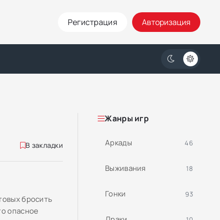
Регистрация
Авторизация
Жанры игр
Аркады
46
В закладки
Выживания
18
Гонки
93
товых бросить
то опасное
Драки
10