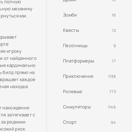
ть полную
льную механику
Зомби
16
рнуться как
Квесты
12
ткрывает
арте
Песочницы
9
яя игроку
ти от найденного
Платформеры
17
рые кардинально
ь билд прямо на
Приключения
1138
евращает каждое
йная находка
Ролевые
773
Симуляторы
1146
от нахождения
ля затягивает с
 за редкими
Спорт
94
ысокий риск