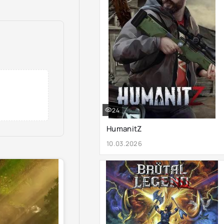
24
HumanitZ
10.03.2026