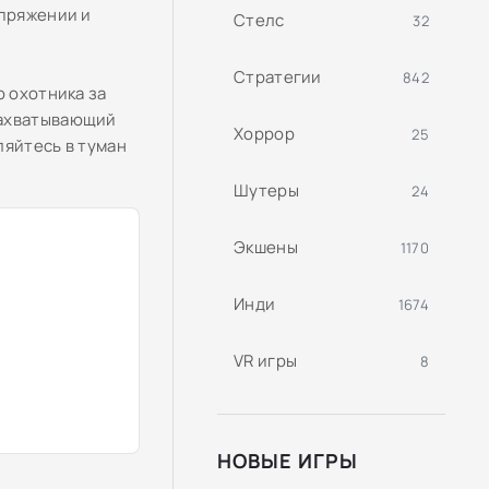
апряжении и
Стелс
32
Стратегии
842
о охотника за
захватывающий
Хоррор
25
ляйтесь в туман
Шутеры
24
Экшены
1170
Инди
1674
VR игры
8
НОВЫЕ ИГРЫ