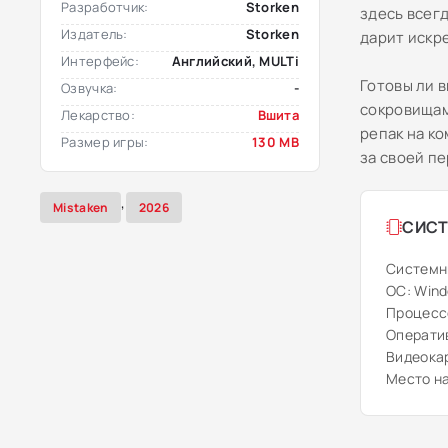
Разработчик:
Storken
здесь всег
Издатель:
Storken
дарит искр
Интерфейс:
Английский, MULTi
Готовы ли 
Озвучка:
-
сокровищам
Лекарство:
Вшита
репак на к
Размер игры:
130 MB
за своей п
,
Mistaken
2026
СИСТ
Системн
ОС: Windo
Процессо
Оператив
Видеокар
Место на