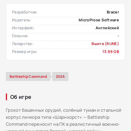
Разработчик:
Bracer
Издатель:
MicroProse Software
Интерфейс:
Английский
Озвучка:
-
Лекарство:
Вшита (RUNE)
Размер игры:
13.99 GB
,
Battleship Command
2026
Об игре
Грохот башенных орудий, солёный туман и стальной
корпус линкора типа «Шарнхорст» — Battleship
Command переносит на ПК в реалистичный военно-