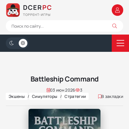
DCER
PC
ТОРРЕНТ-ИГРЫ
Battleship Command
03 июн 2026
3
Экшены
/
Симуляторы
/
Стратегии
В закладки