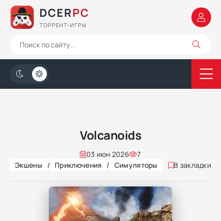
DCER
PC
ТОРРЕНТ-ИГРЫ
Volcanoids
03 июн 2026
7
Экшены
/
Приключения
/
Симуляторы
В закладки