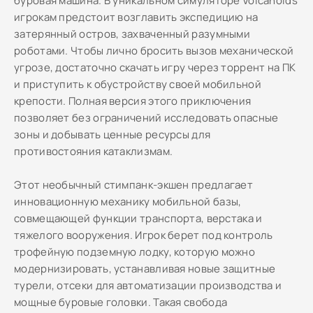
буровая машина. В уникальном симуляторе Volcanoids
игрокам предстоит возглавить экспедицию на
затерянный остров, захваченный разумными
роботами. Чтобы лично бросить вызов механической
угрозе, достаточно скачать игру через торрент на ПК
и приступить к обустройству своей мобильной
крепости. Полная версия этого приключения
позволяет без ограничений исследовать опасные
зоны и добывать ценные ресурсы для
противостояния катаклизмам.
Этот необычный стимпанк-экшен предлагает
инновационную механику мобильной базы,
совмещающей функции транспорта, верстака и
тяжелого вооружения. Игрок берет под контроль
трофейную подземную лодку, которую можно
модернизировать, устанавливая новые защитные
турели, отсеки для автоматизации производства и
мощные буровые головки. Такая свобода