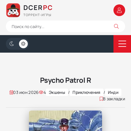
DCER
PC
ТОРРЕНТ-ИГРЫ
Psycho Patrol R
03 июн 2026
4
Экшены
/
Приключения
/
Инди
В закладки