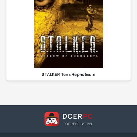
STALKER Тень Чернобыля
DCER
PC
ТОРРЕНТ-ИГРЫ