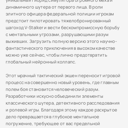
уникальный гибрид симулятора огромного меха и
динамичного шутера от первого лица. В роли
элитного офицера федеральной полиции игрокам
предстоит пилотировать тяжелобронированный
шагоход V-Stalker и вести бескомпромиссную борьбу
с ментальными угрозами, разрушающими разум
выживших. Загрузить полную версию этого научно-
фантастического приключения в высоком качестве
можно уже сейчас, чтобы лично предотвратить
глобальный нейронный коллапс.
Этот мрачный тактический экшен переносит игровой
процесс на совершенно новый уровень, где главным
полем боя становится человеческий разум.
Разработчики искусно объединили элементы
классического шутера, детективного расследования
и ролевой игры. Благодаря этому каждое раскрытое
дело превращается в глубокое ментальное
погружение, требующее от вас предельной