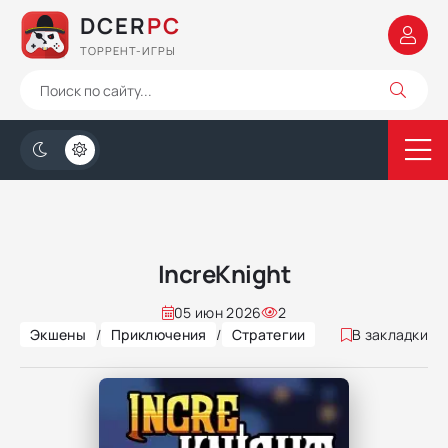
DCER
PC
ТОРРЕНТ-ИГРЫ
IncreKnight
05 июн 2026
2
Экшены
/
Приключения
/
Стратегии
В закладки