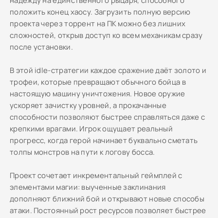
надежду на единственного рыцаря, способного
положить конец хаосу. Загрузить полную версию
проекта через торрент на ПК можно без лишних
сложностей, открыв доступ ко всем механикам сразу
после установки.
В этой idle-стратегии каждое сражение даёт золото и
трофеи, которые превращают обычного бойца в
настоящую машину уничтожения. Новое оружие
ускоряет зачистку уровней, а прокачанные
способности позволяют быстрее справляться даже с
крепкими врагами. Игрок ощущает реальный
прогресс, когда герой начинает буквально сметать
толпы монстров на пути к логову босса.
Проект сочетает инкрементальный геймплей с
элементами магии: выученные заклинания
дополняют ближний бой и открывают новые способы
атаки. Постоянный рост ресурсов позволяет быстрее