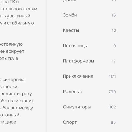
т на ПК и
ет пользователям
Зомби
16
ить ураганный
у и стабильную
Квесты
12
постоянную
Песочницы
9
генерирует
опытку в
Платформеры
17
Приключения
1171
ю синергию
стрелки.
Ролевые
790
воляет игроку
аботка механик
Симуляторы
1162
я баланс между
нотонный
елищное
Спорт
95