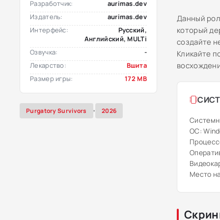
Разработчик:
aurimas.dev
Издатель:
aurimas.dev
Данный рол
который де
Интерфейс:
Русский,
Английский, MULTi
создайте н
Озвучка:
-
Кликайте п
восхождени
Лекарство:
Вшита
Размер игры:
172 MB
СИСТ
,
Purgatory Survivors
2026
Системн
ОС: Windo
Процессо
Оператив
Видеокар
Место на
Скрин