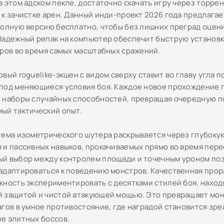
 этом адском пекле, достаточно скачать игру через торрен
 к зачистке арен. Данный инди-проект 2026 года предлага
полную версию бесплатно, чтобы без лишних преград оцен
Надежный репак на компьютер обеспечит быструю установк
дров во время самых масштабных сражений.
вый roguelike-экшен с видом сверху ставит во главу угла 
под меняющиеся условия боя. Каждое новое прохождение 
 наборы случайных способностей, превращая очередную п
ый тактический опыт.
тема изометрического шутера раскрывается через глубоку
 и пассивных навыков, прокачиваемых прямо во время пере
й выбор между контролем площади и точечным уроном поз
адаптироваться к поведению монстров. Качественная прор
жность экспериментировать с десятками стилей боя, наход
 защитой и чистой атакующей мощью. Это превращает мо
агов в умное противостояние, где наградой становится зр
е элитных боссов.