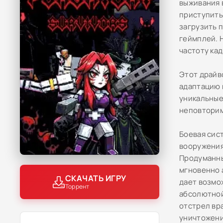
выживания в
приступить
загрузить 
геймплей. 
частоту ка
Этот драйво
адаптацию 
уникальные
неповторим
Боевая сис
вооружения
Продуманны
мгновенно 
СКАЧАТЬ ИГРУ
дает возмо
Торрент
абсолютной
отстрел вр
уничтожени