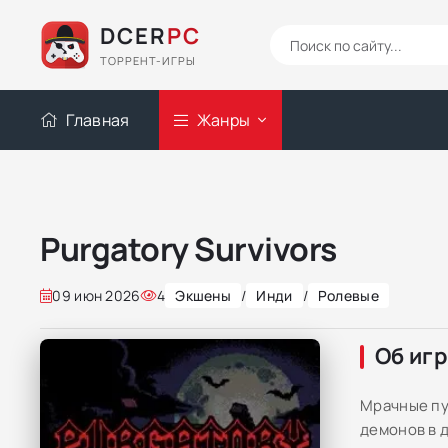
DCER
PC
ТОРРЕНТ-ИГРЫ
Главная
Жанры
Purgatory Survivors
09 июн 2026
4
Экшены
/
Инди
/
Ролевые
Об иг
Мрачные пу
демонов в 