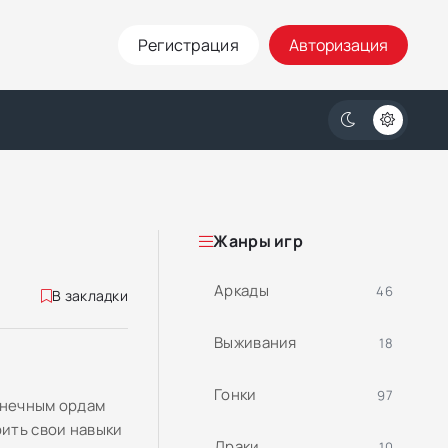
Регистрация
Авторизация
Жанры игр
Аркады
46
В закладки
Выживания
18
Гонки
97
онечным ордам
рить свои навыки
Драки
10