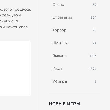
Стелс
32
рового процесса,
ю реакцию и
Стратегии
854
онних сил.
а и начать свое
Хоррор
25
Шутеры
24
Экшены
1195
Инди
1709
VR игры
8
НОВЫЕ ИГРЫ