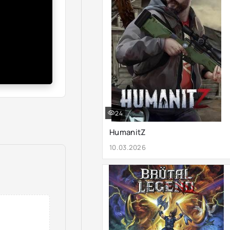
24
HumanitZ
10.03.2026