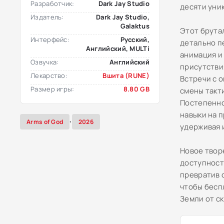
Разработчик:
Dark Jay Studio
десяти уни
Издатель:
Dark Jay Studio,
Galaktus
Этот брута
Интерфейс:
Русский,
детально п
Английский, MULTi
анимация и
Озвучка:
Английский
присутстви
Лекарство:
Вшита (RUNE)
Встречи с 
Размер игры:
8.80 GB
смены такт
Постепенно
навыки на 
,
Arms of God
2026
удерживая 
Новое твор
доступност
превратив 
чтобы бесп
Земли от с