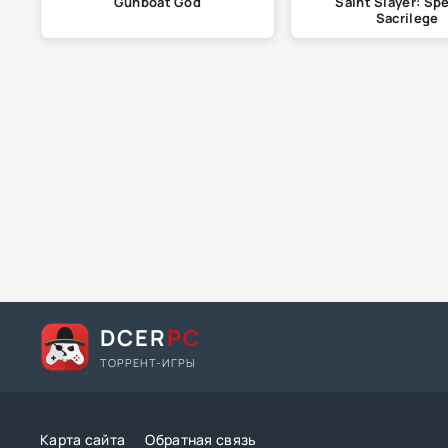
Gunboat God
Saint Slayer: Spe
Sacrilege
DCER
PC
ТОРРЕНТ-ИГРЫ
Карта сайта
Обратная связь