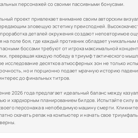
кальных персонажей со своими пассивными бонусами.
льный проект привлекает внимание своим авторским визуа
ередающим зловещую эстетику преисподней. Высококачес
 проработка деталей окружения создают неповторимое о
я на поле боя, где каждый противник обладает уникальным
опасными боссами требуют от игрока максимальной концен
ики, превращая каждую победу в триумф тактического мышл
е исследование десятков атмосферных зон не только исп
прочность, но и порционно подает мрачную историю падени
интерес до финальных титров.
ение 2026 года предлагает идеальный баланс между казуа
ью и хардкорным планированием билдов. Испытайте силу в
своего персонажа в непобедимую машину смерти. Кликните
латно скачать репак на компьютер и начать свое триумфа
кверны.