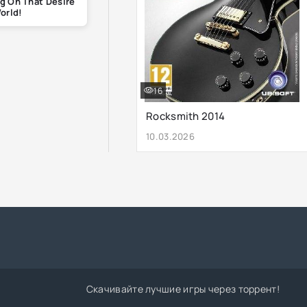
ng On That Desire
orld!
16
Rocksmith 2014
10.03.2026
Скачивайте лучшие игры через торрент!