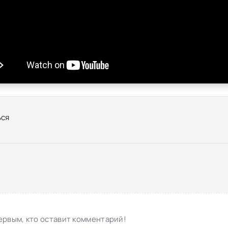
ся
ервым, кто оставит комментарий!