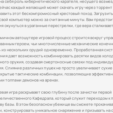
на себя роль кибернетического карателя, несущего возме
сейчас каждый желающий может скачать игру через торрент 
лавить этот бескомпромиссный крестовый поход. Загрузит
 свой компьютер можно за считанные минуты. Вам предстои
я окунуться в ураганные перестрелки, где вера сталкивает
амичном автошутере игровой процесс строится вокруг упр
ванным героем, чьи многочисленные механические конечн
ь из нескольких орудий одновременно. Проработанная сис
ния дает возможность комбинировать десятки видов холод
ного оружия, создавая смертоносные связки под индивиду
я. Слияние различных пушек не просто увеличивает сухие 
скрытые тактические комбинации, позволяющие эффективн
ими толпами демонов на аренах.
евая игра раскрывает свою глубину после зачистки первой
величественного Кафедрала, который служит переходом к
ву базы. В этом безопасном убежище вы сможете прокачив
и, конструировать уникальное снаряжение и призывать на 