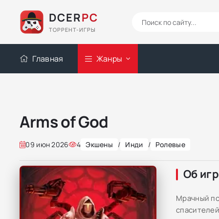
DCER
PC
ТОРРЕНТ-ИГРЫ
Главная
Жанры
Arms of God
09 июн 2026
4
Экшены
/
Инди
/
Ролевые
Об иг
Мрачный по
спасителей