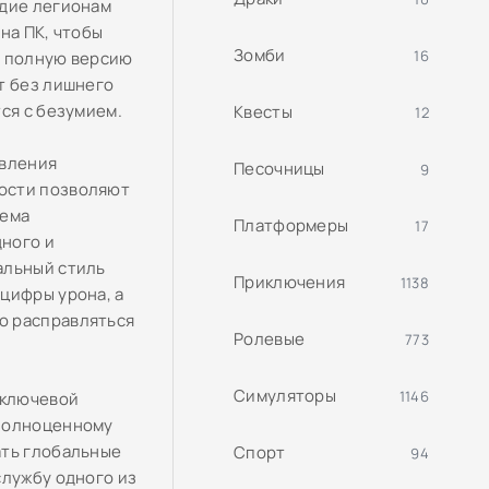
здие легионам
на ПК, чтобы
Зомби
16
ь полную версию
т без лишнего
ся с безумием.
Квесты
12
авления
Песочницы
9
ости позволяют
тема
Платформеры
17
ного и
альный стиль
Приключения
1138
цифры урона, а
о расправляться
Ролевые
773
Симуляторы
1146
 ключевой
 полноценному
ать глобальные
Спорт
94
службу одного из