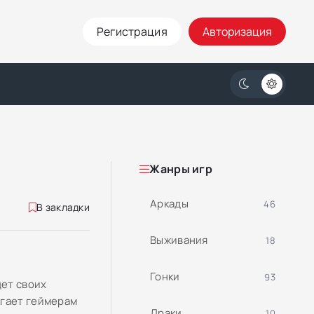
Регистрация
Авторизация
Жанры игр
Аркады
46
В закладки
Выживания
18
Гонки
93
ет своих
агает геймерам
Драки
10