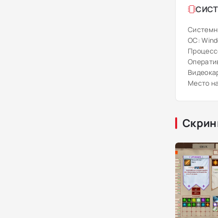
СИСТ
Системн
ОС: Windo
Процессо
Оператив
Видеокар
Место на
Скрин