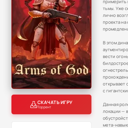
примерить 
тьмы. Уже 
лично возг
проекта на
промедлени
В этом дин
аугментиро
вести огон
билдострое
огнестрель
прохождени
открывает 
с гигантск
СКАЧАТЬ ИГРУ
Данная рол
Торрент
локации — 
обустройст
мета-навык