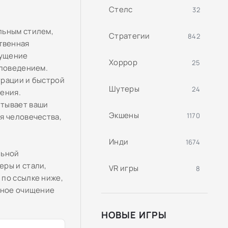
Стелс
32
льным стилем,
Стратегии
842
твенная
щущение
Хоррор
25
 поведением.
трации и быстрой
Шутеры
24
ения.
ытывает ваши
Экшены
1170
я человечества,
Инди
1674
льной
еры и стали,
VR игры
8
 по ссылке ниже,
льное очищение
НОВЫЕ ИГРЫ