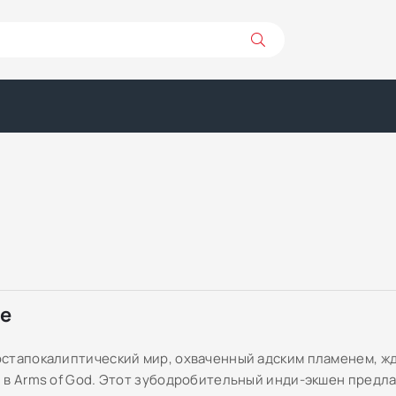
ре
стапокалиптический мир, охваченный адским пламенем, жд
 в Arms of God. Этот зубодробительный инди-экшен предл