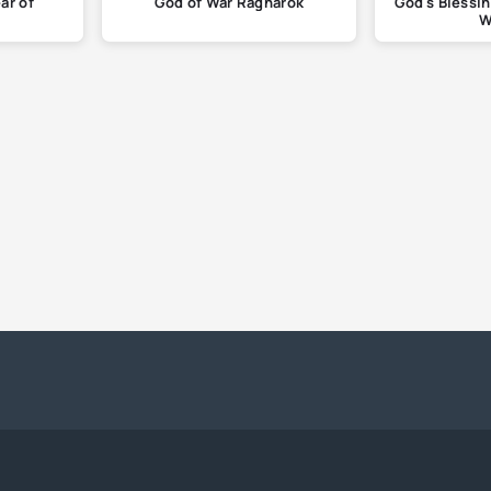
ar of
God of War Ragnarok
God's Blessi
W