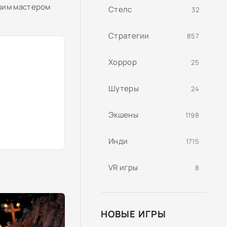
шим мастером
Стелс
32
Стратегии
857
Хоррор
25
Шутеры
24
Экшены
1198
Инди
1715
VR игры
8
НОВЫЕ ИГРЫ