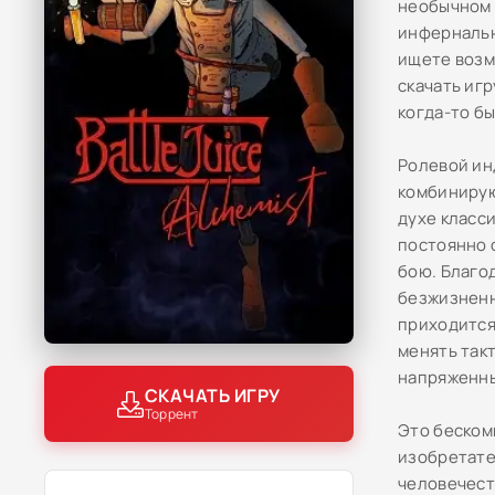
необычном 
инфернальн
ищете возм
скачать иг
когда-то б
Ролевой ин
комбинирую
духе класси
постоянно 
бою. Благо
безжизненн
приходится
менять так
напряженны
СКАЧАТЬ ИГРУ
Торрент
Это беском
изобретате
человечест