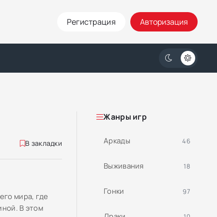
Регистрация
Авторизация
Жанры игр
Аркады
46
В закладки
Выживания
18
Гонки
97
го мира, где
ной. В этом
Драки
10