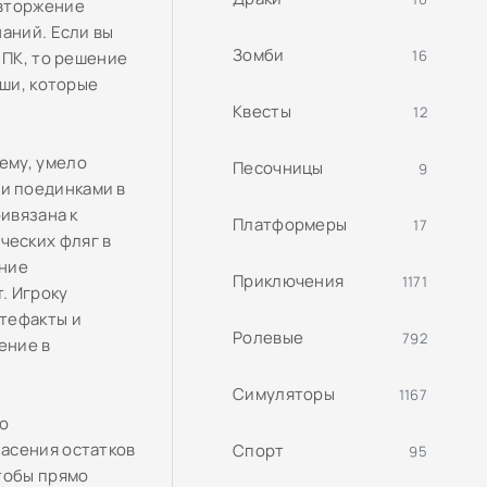
 вторжение
аний. Если вы
Зомби
16
 ПК, то решение
оши, которые
Квесты
12
ему, умело
Песочницы
9
и поединками в
ивязана к
Платформеры
17
ческих фляг в
ание
Приключения
1171
. Игроку
тефакты и
Ролевые
792
ение в
Симуляторы
1167
ю
асения остатков
Спорт
95
тобы прямо