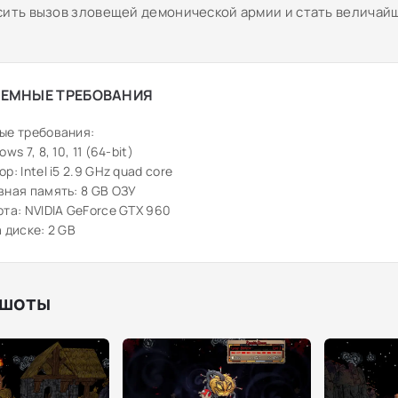
сить вызов зловещей демонической армии и стать величай
ЕМНЫЕ ТРЕБОВАНИЯ
ые требования:
ws 7, 8, 10, 11 (64-bit)
р: Intel i5 2.9 GHz quad core
ная память: 8 GB ОЗУ
та: NVIDIA GeForce GTX 960
 диске: 2 GB
шоты