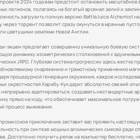
проекте 2024 года вам предстоит остановить масштабное
ых легионов, полагаясь на богатый арсенал зелий и заклин
ожность загрузить полную версию BattleJuice Alchemist на
ру через торрент позволит сразу окунуться в мрачные пуст
ыли цветущими землями Новой Англии.
ди-экшен предлагает совершенно уникальную боевую сист
щую динамику изометрических столкновений с вдумчивым
ческих JRPG. Глубокая система прогрессии здесь жестко пр
обновляемому снаряжению и грамотному применению маги
даря процедурной генерации окружения, каждое исследов
ых окрестностей Карибу-Кук дарит абсолютно свежий опыт
 непрерывно адаптироваться, создавать нестандартные ар
тику прямо на ходу, что обеспечивает максимальное погруж
й процесс выживания.
промиссное приключение заставит вас проявить настоящу
льность при синтезе мощных алхимических смесей ради сп
ва. Достаточно получить репак на компьютер бесплатно, ч