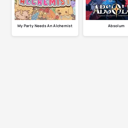
My Party Needs An Alchemist
Absolum