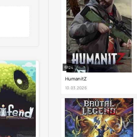
24
HumanitZ
10.03.2026