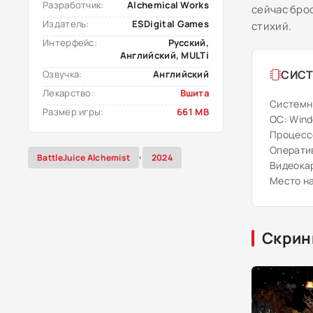
Разработчик:
Alchemical Works
сейчас бро
Издатель:
ESDigital Games
стихий.
Интерфейс:
Русский,
Английский, MULTi
СИСТ
Озвучка:
Английский
Лекарство:
Вшита
Системн
Размер игры:
661 MB
ОС: Windo
Процессо
Оператив
,
BattleJuice Alchemist
2024
Видеокар
Место на
Скрин