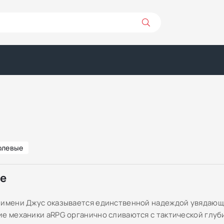
олевые
ре
 имени Джус оказывается единственной надеждой увядающе
ие механики aRPG органично сливаются с тактической глуби