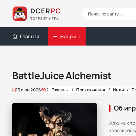
DCER
PC
ТОРРЕНТ-ИГРЫ
Главная
Жанры
BattleJuice Alchemist
15 июн 2026
2
Экшены
/
Приключения
/
Инди
/
Р
Об иг
Алхимик по
классическ