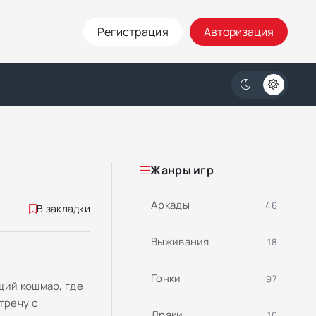
Регистрация
Авторизация
Жанры игр
Аркады
46
В закладки
Выживания
18
Гонки
97
щий кошмар, где
тречу с
Драки
10