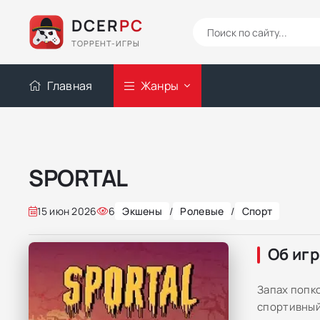
DCER
PC
ТОРРЕНТ-ИГРЫ
Главная
Жанры
SPORTAL
15 июн 2026
6
Экшены
/
Ролевые
/
Спорт
Об иг
Запах попк
спортивный