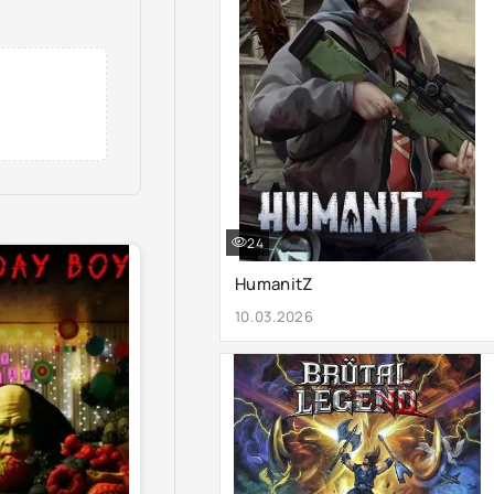
24
HumanitZ
10.03.2026