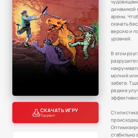
чудовищами
динамикой 
арены. Что
скачать бе
версию и п
уровней.
В этом роу
разрушител
накручиват
молний или
забеге. Тщ
редкие улу
эффективно
СКАЧАТЬ ИГРУ
Стилистика
Торрент
происходящ
Оптимизиро
стабильно 