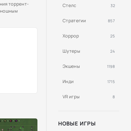
ания торрент-
Стелс
32
киношным
Стратегии
857
Хоррор
25
Шутеры
24
Экшены
1198
Инди
1715
VR игры
8
НОВЫЕ ИГРЫ