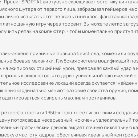
. Проект SPORTAL виртуозно скрещивает эстетику винтажн
мясного шутера от первого лица, забрасывая геймеров на
бы лично испытать этот первобытный хаос, фанатам жанра 
сплатно данную игру через торрент. Вы можете легко загру
олучить репак на компьютер, чтобы моментально приступит
глайк-экшене привычные правила бейсбола, хоккея или боу
ьные боевые механики. Глубокая система модификаций по
ь на экипировку стихийный урон, превращая каждый удар в
 взрывных рикошетов, что дарит уникальный тактический о
ательное исследование локаций всегда окупается: найденн
чшения кардинально меняют базовые свойства оружия, пом
 адаптироваться к свирепым волнам противников.
 ретро-фантастики 1950-х годов с ее гигантскими создани
ему потрясающе несерьезный, но очень увлекательный то
ванный графический движок выдает сочную пиксельную ка
высокую частоту кадров, обеспечивая идеальный контроль