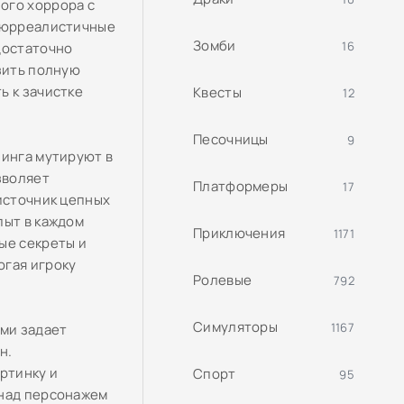
ого хоррора с
 сюрреалистичные
Зомби
16
достаточно
зить полную
ь к зачистке
Квесты
12
Песочницы
9
линга мутируют в
зволяет
Платформеры
17
 источник цепных
пыт в каждом
Приключения
1171
ые секреты и
огая игроку
Ролевые
792
Симуляторы
1167
ями задает
н.
ртинку и
Спорт
95
 над персонажем