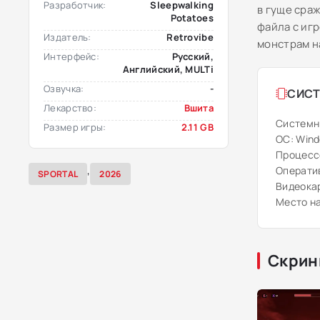
Разработчик:
Sleepwalking
в гуще сра
Potatoes
файла с иг
Издатель:
Retrovibe
монстрам н
Интерфейс:
Русский,
Английский, MULTi
Озвучка:
-
СИСТ
Лекарство:
Вшита
Системн
Размер игры:
2.11 GB
ОС: Windo
Процессор
,
Оператив
SPORTAL
2026
Видеокар
Место на
Скрин