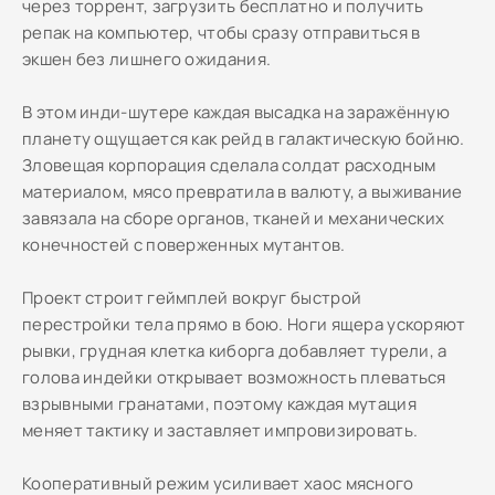
через торрент, загрузить бесплатно и получить
репак на компьютер, чтобы сразу отправиться в
экшен без лишнего ожидания.
В этом инди-шутере каждая высадка на заражённую
планету ощущается как рейд в галактическую бойню.
Зловещая корпорация сделала солдат расходным
материалом, мясо превратила в валюту, а выживание
завязала на сборе органов, тканей и механических
конечностей с поверженных мутантов.
Проект строит геймплей вокруг быстрой
перестройки тела прямо в бою. Ноги ящера ускоряют
рывки, грудная клетка киборга добавляет турели, а
голова индейки открывает возможность плеваться
взрывными гранатами, поэтому каждая мутация
меняет тактику и заставляет импровизировать.
Кооперативный режим усиливает хаос мясного