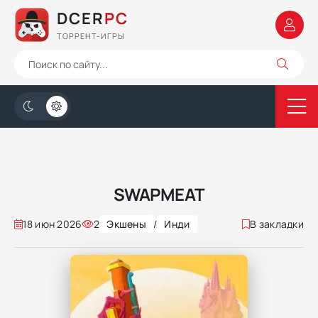
DCER
PC
ТОРРЕНТ-ИГРЫ
SWAPMEAT
18 июн 2026
2
Экшены
/
Инди
В закладки