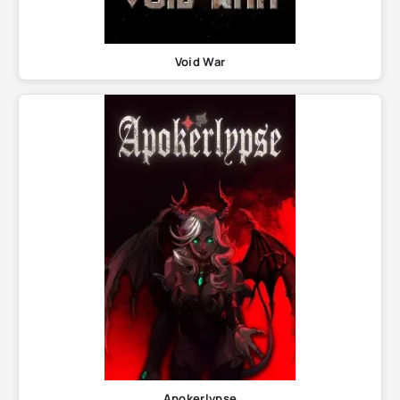
Void War
Apokerlypse