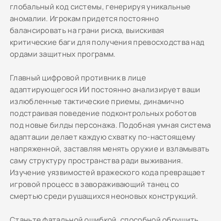
глобальный код системы, генерируя уникальные
аномалии. Игрокам придется постоянно
балансировать на грани риска, выискивая
критические баги для получения превосходства над
ордами защитных программ.
Главный цифровой противник в лице
адаптирующегося ИИ постоянно анализирует ваши
излюбленные тактические приемы, динамично
подстраивая поведение подконтрольных роботов
под новые билды персонажа. Подобная умная система
адаптации делает каждую схватку по-настоящему
напряженной, заставляя менять оружие и взламывать
саму структуру пространства ради выживания.
Изучение уязвимостей вражеского кода превращает
игровой процесс в завораживающий танец со
смертью среди рушащихся неоновых конструкций.
Станьте фатальной ошибкой, способной обрушить