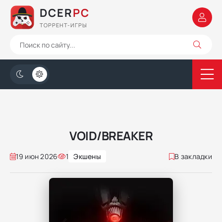
DCER
PC
ТОРРЕНТ-ИГРЫ
VOID/BREAKER
19 июн 2026
1
Экшены
В закладки