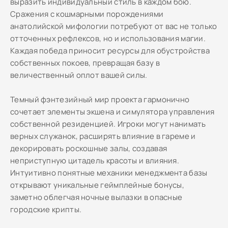
выразить индивидуальный стиль в каждом бою.
Сражения с кошмарными порождениями
анатолийской мифологии потребуют от вас не только
отточенных рефлексов, но и использования магии.
Каждая победа приносит ресурсы для обустройства
собственных покоев, превращая базу в
величественный оплот вашей силы.
Темный фэнтезийный мир проекта гармонично
сочетает элементы экшена и симулятора управления
собственной резиденцией. Игроки могут нанимать
верных служанок, расширять влияние в гареме и
декорировать роскошные залы, создавая
неприступную цитадель красоты и влияния.
Интуитивно понятные механики менеджмента базы
открывают уникальные геймплейные бонусы,
заметно облегчая ночные вылазки в опасные
городские крипты.