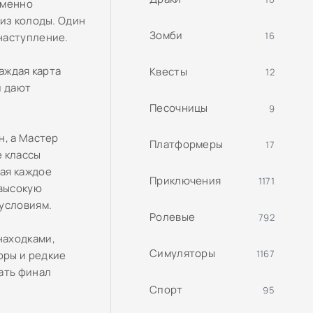
еменно
 из колоды. Один
Зомби
16
наступление.
аждая карта
Квесты
12
й дают
Песочницы
9
н, а Мастер
Платформеры
17
е классы
ая каждое
Приключения
1171
 высокую
условиям.
Ролевые
792
находками,
Симуляторы
1167
оры и редкие
ать финал
Спорт
95