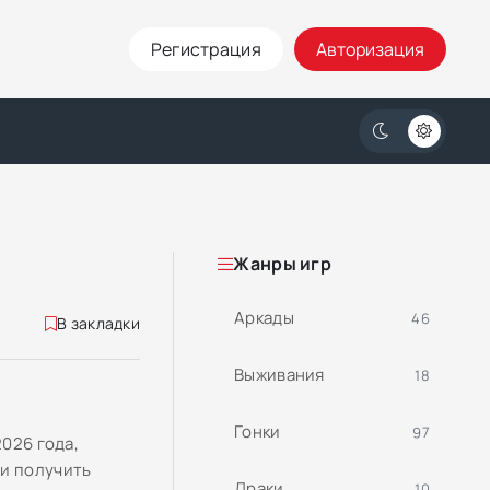
Регистрация
Авторизация
Жанры игр
Аркады
46
В закладки
Выживания
18
Гонки
97
2026 года,
 и получить
Драки
10