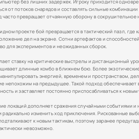
омпьютер без лишних задержек. Игроку приходится одновр
ься от потоков снарядов и составлять сильные комбинации
д часто превращает отчаянную оборону в сокрушительное 
идном проекте бой превращается в тактический пазл, где к
положение дел на экране. Сотни артефактов и способносте
во для экспериментов и неожиданных сборок.
лает ставку на критические выстрелы и дистанционный уро
ащивает длинные комбо в ближнем бою. Более экзотически
манипулировать энергией, временем и пространством, дел
е непохожим на предыдущее. Такой подход обеспечивает
ность и заставляет постоянно приспосабливаться к новым 
ие локаций дополняет сражения случайными событиями и 
 радикально изменить ход приключения. Рискованные выб
подталкивают к новым тактикам, поэтому заранее предугад
актически невозможно.