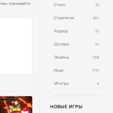
ием, скачивайте
Стелс
32
Стратегии
857
Хоррор
25
Шутеры
24
Экшены
1198
Инди
1715
VR игры
8
НОВЫЕ ИГРЫ