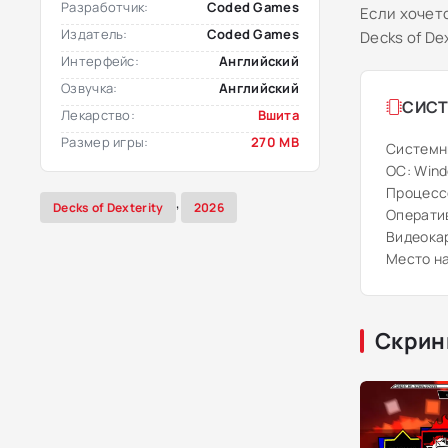
Разработчик:
Coded Games
Если хочет
Издатель:
Coded Games
Decks of De
Интерфейс:
Английский
Озвучка:
Английский
СИСТ
Лекарство:
Вшита
Размер игры:
270 MB
Системн
ОС: Windo
Процесс
,
Decks of Dexterity
2026
Оператив
Видеока
Место на
Скрин