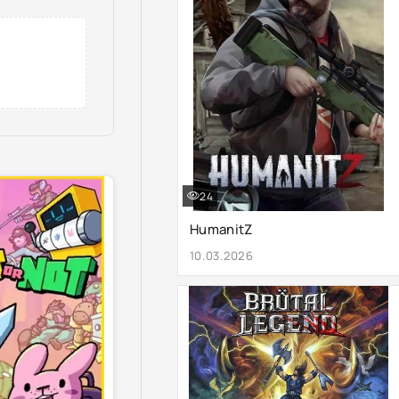
24
HumanitZ
10.03.2026