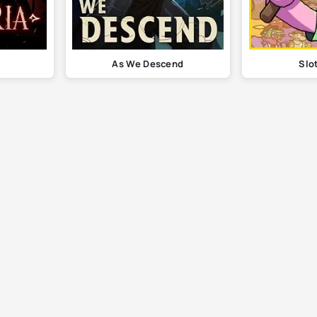
As We Descend
Slo