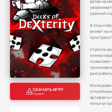
репак на к
уворачиват
удачный хо
В этом гибр
влияет на 
пространст
Стрелок де
клинка нар
позволяют 
прохождени
реиграбель
Исследован
СКАЧАТЬ ИГРУ
способными
Торрент
артефакты 
попытки пр