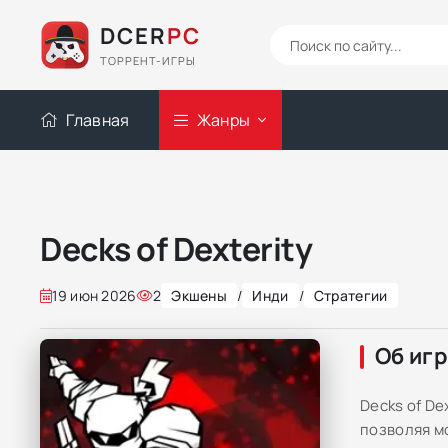
DCER
PC
ТОРРЕНТ-ИГРЫ
Главная
Жанры
Decks of Dexterity
19 июн 2026
2
Экшены
/
Инди
/
Стратегии
Об иг
Decks of De
позволяя м