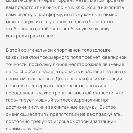
можете скачать через торрент на ПК. В этом проекте
вам предстоит не бить по мячу клюшкой, а наклонять
саму игровую платформу, поэтому каждый геймер
может загрузить эту полную версию бесплатно,
чтобы лично опробовать необычную механику
контроля гравитации.
В этой оригинальной спортивной головоломке
каждый наклон трехмерного поля требует ювелирной
точности, поскольку любое неосторожное движение
легко сбросит снаряд в пропасть и заставит начинать
сложный этап заново. Достоверная физика инерции
позволяет совершать рискованные прыжки и
преодолевать узкие тропы на высокой скорости, что
гарантирует мощный выплеск адреналина при
достижении лунки за считанные секунды. Быстро
сменяющиеся типы препятствий не дают заскучать,
постоянно требуя от игрока быстрой адаптации к
новым ловушкам.