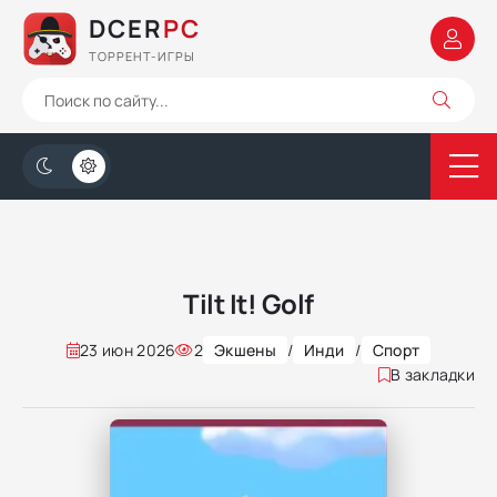
DCER
PC
ТОРРЕНТ-ИГРЫ
Tilt It! Golf
23 июн 2026
2
Экшены
/
Инди
/
Спорт
В закладки