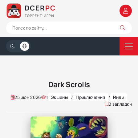
DCER
PC
ТОРРЕНТ-ИГРЫ
Dark Scrolls
25 июн 2026
1
Экшены
/
Приключения
/
Инди
В закладки