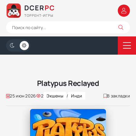
DCER
PC
ТОРРЕНТ-ИГРЫ
Platypus Reclayed
25 июн 2026
2
Экшены
/
Инди
В закладки