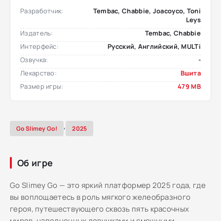
Разработчик:
Tembac, Chabbie, Joacoyco, Toni
Leys
Издатель:
Tembac, Chabbie
Интерфейс:
Русский, Английский, MULTi
Озвучка:
-
Лекарство:
Вшита
Размер игры:
479 MB
,
Go Slimey Go!
2025
Об игре
Go Slimey Go — это яркий платформер 2025 года, где
вы воплощаетесь в роль мягкого желеобразного
героя, путешествующего сквозь пять красочных
миров, наполненных ловушками и смешными