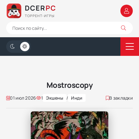
DCER
PC
ТОРРЕНТ-ИГРЫ
Mostroscopy
01 июл 2026
1
Экшены
/
Инди
В закладки