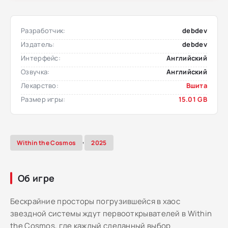
Разработчик:
debdev
Издатель:
debdev
Интерфейс:
Английский
Озвучка:
Английский
Лекарство:
Вшита
Размер игры:
15.01 GB
,
Within the Cosmos
2025
Об игре
Бескрайние просторы погрузившейся в хаос
звездной системы ждут первооткрывателей в Within
the Cosmos, где каждый сделанный выбор