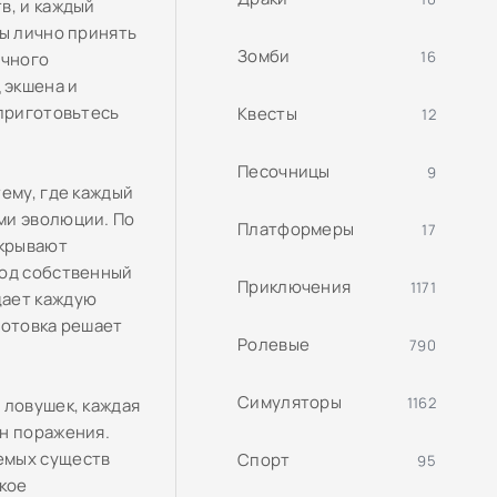
в, и каждый
бы лично принять
Зомби
16
очного
 экшена и
 приготовьтесь
Квесты
12
Песочницы
9
ему, где каждый
ми эволюции. По
Платформеры
17
ткрывают
под собственный
Приключения
1171
щает каждую
готовка решает
Ролевые
790
Симуляторы
1162
 ловушек, каждая
он поражения.
емых существ
Спорт
95
акое