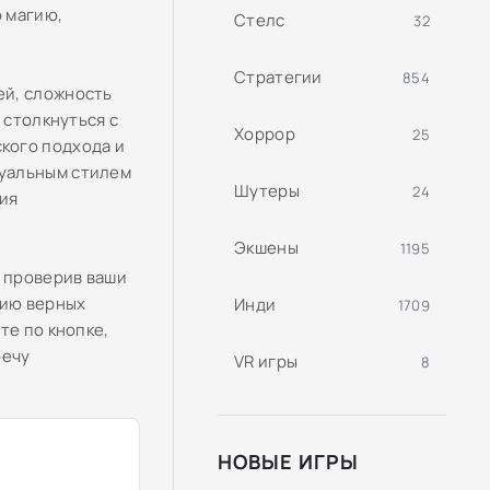
 магию,
Стелс
32
Стратегии
854
ей, сложность
 столкнуться с
Хоррор
25
кого подхода и
зуальным стилем
Шутеры
24
ия
Экшены
1195
, проверив ваши
мию верных
Инди
1709
те по кнопке,
речу
VR игры
8
НОВЫЕ ИГРЫ