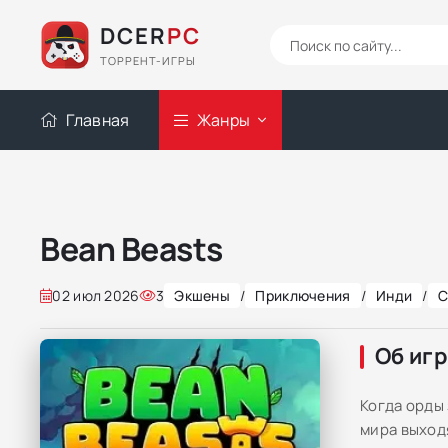
DCER
PC
ТОРРЕНТ-ИГРЫ
Главная
Жанры
Bean Beasts
02 июл 2026
3
Экшены
/
Приключения
/
Инди
/
С
Об иг
Когда орды
мира выход