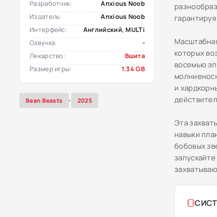
Разработчик:
Anxious Noob
разнообраз
Издатель:
Anxious Noob
гарантируя
Интерфейс:
Английский, MULTi
Масштабная
Озвучка:
-
которых воз
Лекарство:
Вшита
восемью эп
Размер игры:
1.34 GB
молниеносн
и хардкорн
,
действител
Bean Beasts
2025
Эта захват
навыки пла
бобовых зв
запускайте
захватыва
СИСТ