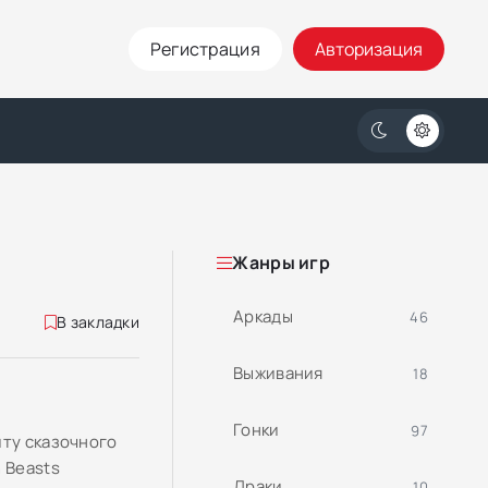
Регистрация
Авторизация
Жанры игр
Аркады
46
В закладки
Выживания
18
Гонки
97
иту сказочного
 Beasts
Драки
10