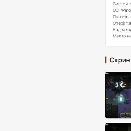
Системн
ОС: Windo
Процессо
Оператив
Видеокар
Место на
Скрин