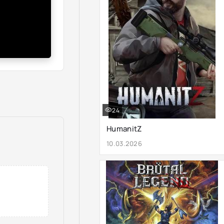
24
HumanitZ
10.03.2026