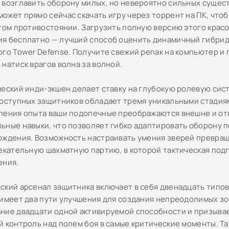
 возглавить оборону милых, но невероятно сильных сущест
ожет прямо сейчас скачать игру через торрент на ПК, что
этом противостоянии. Загрузить полную версию этого крас
я бесплатно — лучший способ оценить динамичный гибрид
ого Tower Defense. Получите свежий репак на компьютер и
натиск врагов волна за волной.
ческий инди-экшен делает ставку на глубокую ролевую сист
доступных защитников обладает тремя уникальными стадия
ления опыта ваши подопечные преображаются внешне и о
ьные навыки, что позволяет гибко адаптировать оборону 
ождения. Возможность настраивать умения зверей превра
лекательную шахматную партию, в которой тактическая под
ения.
ский арсенал защитника включает в себя двенадцать типов
 имеет два пути улучшения для создания непреодолимых з
ние двадцати одной активируемой способности и призыва
й контроль над полем боя в самые критические моменты. Т