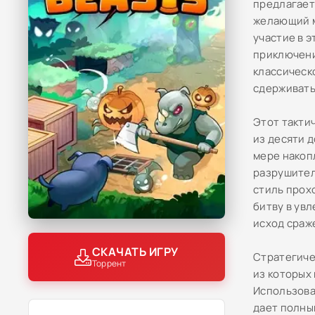
предлагает
желающий м
участие в 
приключени
классическ
сдерживать 
Этот такти
из десяти 
мере накоп
разрушител
стиль прох
битву в ув
исход сраж
СКАЧАТЬ ИГРУ
Стратегиче
Торрент
из которых
Использова
дает полны