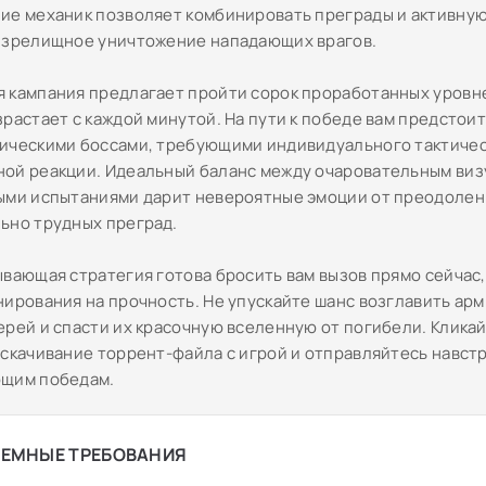
ие механик позволяет комбинировать преграды и активную
 зрелищное уничтожение нападающих врагов.
 кампания предлагает пройти сорок проработанных уровн
растает с каждой минутой. На пути к победе вам предстоит
ическими боссами, требующими индивидуального тактичес
ой реакции. Идеальный баланс между очаровательным ви
ыми испытаниями дарит невероятные эмоции от преодолен
ьно трудных преград.
ывающая стратегия готова бросить вам вызов прямо сейчас
нирования на прочность. Не упускайте шанс возглавить ар
ерей и спасти их красочную вселенную от погибели. Кликай
 скачивание торрент-файла с игрой и отправляйтесь навст
ющим победам.
ЕМНЫЕ ТРЕБОВАНИЯ