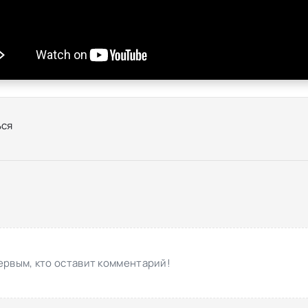
ся
ервым, кто оставит комментарий!