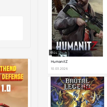
24
HumanitZ
10.03.2026