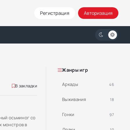
Регистрация
Авторизация
Жанры игр
Аркады
46
В закладки
Выживания
18
Гонки
97
ьный осьминог со
х монстров в
Драки
10