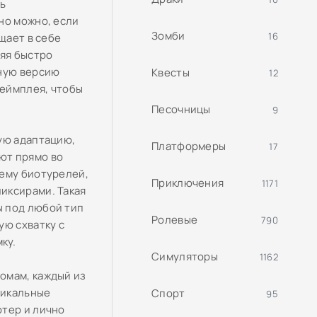
ь
но можно, если
Зомби
16
щает в себе
ляя быстро
лную версию
Квесты
12
геймплея, чтобы
Песочницы
9
ую адаптацию,
Платформеры
17
ют прямо во
тему биотурелей,
Приключения
1171
иксирами. Такая
ы под любой тип
Ролевые
790
ую схватку с
ку.
Симуляторы
1162
омам, каждый из
никальные
Спорт
95
ютер и лично