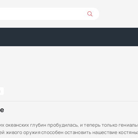
и
ре
их океанских глубин пробудилась, и теперь только гениал
ей живого оружия способен остановить нашествие костяны