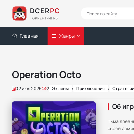
DCER
PC
ТОРРЕНТ-ИГРЫ
Главная
Жанры
Operation Octo
02 июл 2026
2
Экшены
/
Приключения
/
Стратеги
Об иг
Тьма древн
своей арми