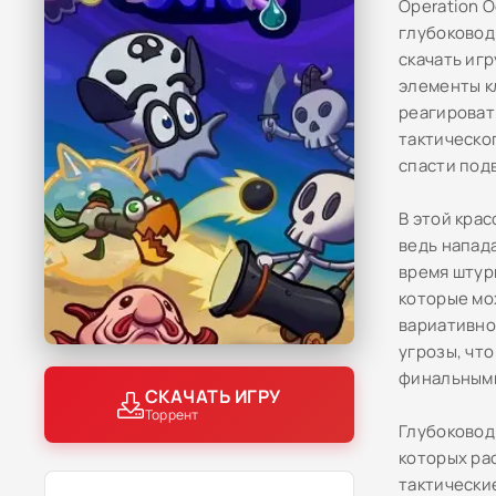
Operation 
глубоковод
скачать игр
элементы к
реагироват
тактическо
спасти под
В этой кра
ведь напад
время штур
которые мо
вариативно
угрозы, чт
финальными
СКАЧАТЬ ИГРУ
Торрент
Глубоковод
которых ра
тактически