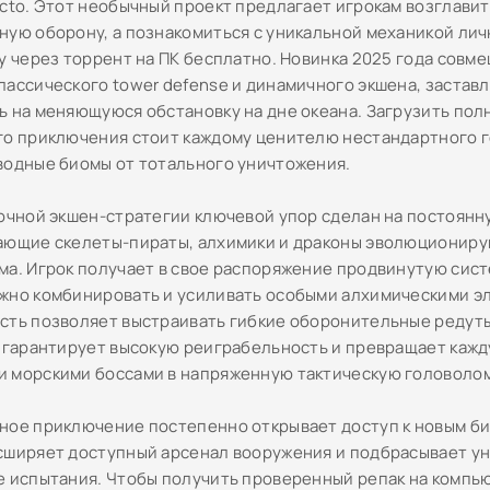
Octo. Этот необычный проект предлагает игрокам возглавит
ную оборону, а познакомиться с уникальной механикой лич
у через торрент на ПК бесплатно. Новинка 2025 года совме
лассического tower defense и динамичного экшена, застав
ь на меняющуюся обстановку на дне океана. Загрузить по
го приключения стоит каждому ценителю нестандартного 
водные биомы от тотального уничтожения.
сочной экшен-стратегии ключевой упор сделан на постоянн
ающие скелеты-пираты, алхимики и драконы эволюциониру
ма. Игрок получает в свое распоряжение продвинутую сис
жно комбинировать и усиливать особыми алхимическими эл
сть позволяет выстраивать гибкие оборонительные редут
о гарантирует высокую реиграбельность и превращает кажд
 морскими боссами в напряженную тактическую головолом
ное приключение постепенно открывает доступ к новым би
сширяет доступный арсенал вооружения и подбрасывает у
е испытания. Чтобы получить проверенный репак на компь