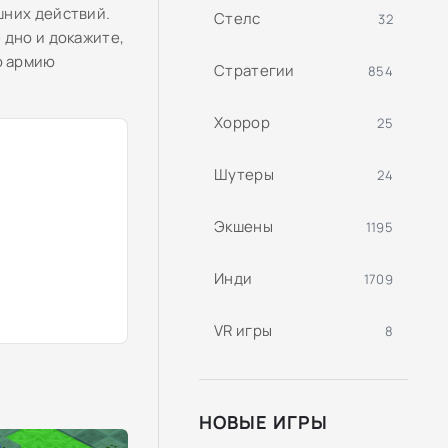
шних действий.
Стелс
32
 дно и докажите,
ю армию
Стратегии
854
Хоррор
25
Шутеры
24
Экшены
1195
Инди
1709
VR игры
8
НОВЫЕ ИГРЫ