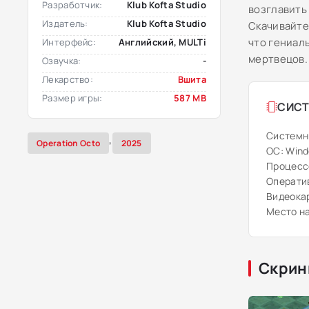
Разработчик:
Klub Kofta Studio
возглавить
Издатель:
Klub Kofta Studio
Скачивайте
что гениал
Интерфейс:
Английский, MULTi
мертвецов.
Озвучка:
-
Лекарство:
Вшита
Размер игры:
587 MB
СИСТ
Системн
,
Operation Octo
2025
ОС: Windo
Процессо
Оператив
Видеокар
Место на
Скрин